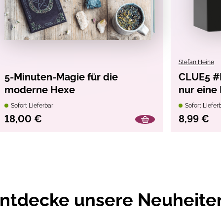
Stefan Heine
5-Minuten-Magie für die
CLUE5 #F
moderne Hexe
nur eine
Quiz für
Sofort Lieferbar
Sofort Liefer
18,00 €
8,99 €
ntdecke unsere Neuheite