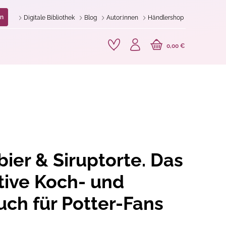
n
Digitale Bibliothek
Blog
Autor:innen
Händlershop
0,00 €
bier & Siruptorte. Das
tive Koch- und
ch für Potter-Fans