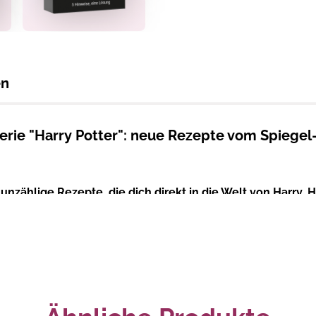
en
erie "Harry Potter": neue Rezepte vom Spiege
u
unzählige Rezepte, die dich direkt in die Welt von Harry
iverse Küchengeheimnisse und Deftiges von der Speisekarte 
nd Kochabenteuern
magisch auftischen!
n, Gebäck, Vorspeisen, Hauptgerichte, Beilagen und Desse
 an dem du die neue Serie (oder einfach mal wieder die alte