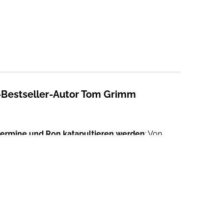
l-Bestseller-Autor Tom Grimm
, Hermine und Ron katapultieren werden
: Von
des "Honigtopfs" bis hin zu Altbewährtem aus
rts
lassen jedes Fan-Herz höher schlagen und
n Filme) suchtest, oder für die nächste