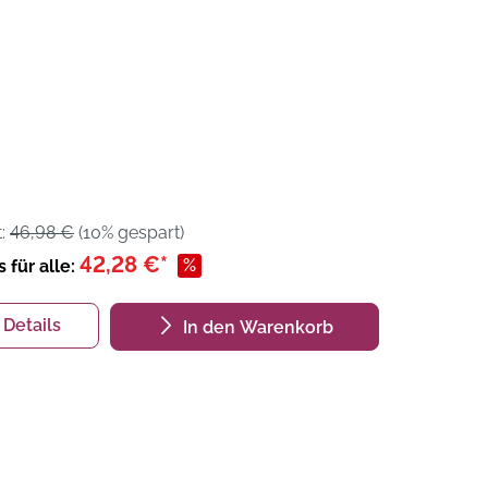
t:
46,98 €
(10% gespart)
42,28 €*
%
s für alle:
Details
In den Warenkorb