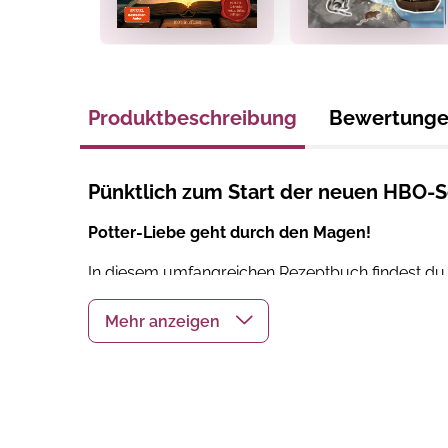
Produktbeschreibung
Bewertung
Pünktlich zum Start der neuen HBO-S
Potter-Liebe geht durch den Magen!
In diesem umfangreichen Rezeptbuch findest d
Tante Petunias Windtorte über Molly Weasleys d
den "Drei Besen" kannst du mit diesen Back- u
Die originellen Rezepte für
Getränke, Süßigkeite
dem kulinarischen Genuss für den nächsten Abend,
Potterheads-Party steht nichts mehr im Weg!