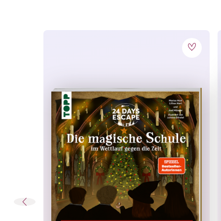
Einbandart:
Erscheinungs-Monat:
Material:
Spiegel Bestseller:
Techniken:
Themen:
Warnhinweise: