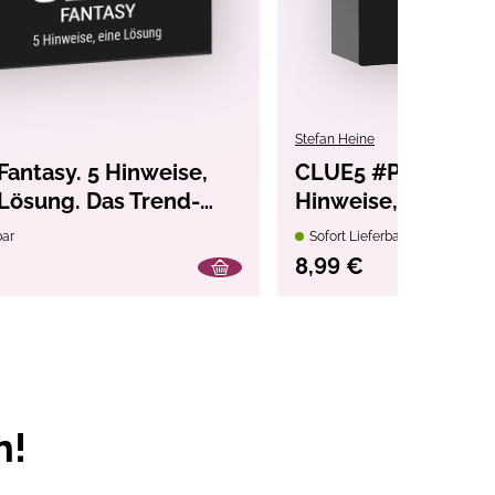
Stefan Heine
antasy. 5 Hinweise,
CLUE5 #Pottervers
 Lösung. Das Trend-
Hinweise, nur eine
 deine Tasche
Trend-Quiz für dei
bar
Sofort Lieferbar
8,99 €
n!