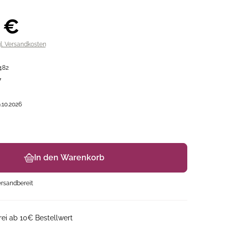
 €
gl. Versandkosten
482
7
.10.2026
In den Warenkorb
ersandbereit
ei ab 10€ Bestellwert