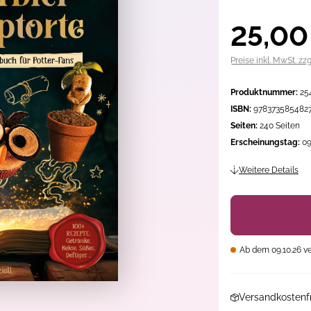
25,00
Preise inkl. MwSt. zz
Produktnummer:
25
ISBN:
978373585482
Seiten:
240 Seiten
Erscheinungstag:
09
Weitere Details
Ab dem 09.10.26 v
Versandkostenfr