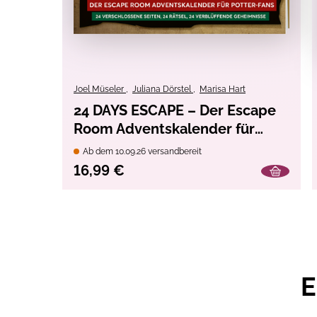
Joel Müseler
,
Juliana Dörstel
,
Marisa Hart
24 DAYS ESCAPE – Der Escape
Room Adventskalender für
Potter-Fans: Der
Ab dem 10.09.26 versandbereit
verschwundene Schulmeister
16,99 €
E