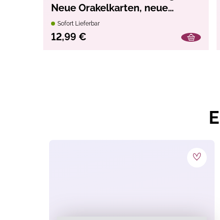
Themen:
Familienspiele
, Partyspiele
Neue Orakelkarten, neue
Krakelstifte
Sofort Lieferbar
Warnhinweise:
Achtung! Nicht für Kinder u
12,99 €
Erstickungsgefahr.
CE-Zeichen
E