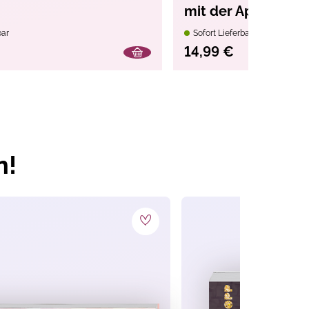
mit der App, die r
spricht!
bar
Sofort Lieferbar
14,99 €
n!