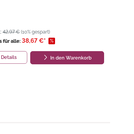
t:
42,97 €
(10% gespart)
38,67 €*
%
s für alle:
Details
In den Warenkorb