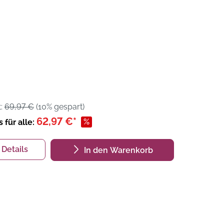
t:
69,97 €
(10% gespart)
62,97 €*
%
s für alle:
Details
In den Warenkorb