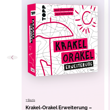
Chaosteria ist ein kulinarisches Partyspiel. Zu Be
werden alle Karten verdeckt und schon kann es l
hat. Wer an der Reihe ist, muss für eins der Ger
Argusaugen. Denn wer einen Fehler bemerkt, darf
Tages?
3–10 Personen | ab 8 Jahren | Spieldauer: 30 
Spielanleitung anschauen
Erscheinungs-
Oktober 2025
Monat:
Lesealter:
ab 8 Jahren
Material:
Papier
, Pappe
7 Bazis
Techniken:
Spielen
Krakel-Orakel Erweiterung –