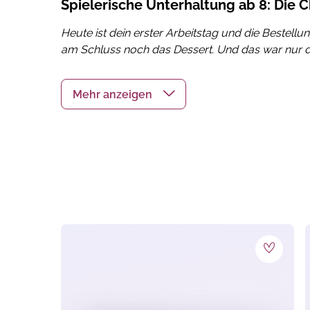
Spielerische Unterhaltung ab 8: Die C
Heute ist dein erster Arbeitstag und die Bestel
am Schluss noch das Dessert. Und das war nur der 
Chaosteria ist ein
Partyspiel
, bei dem wirklich jed
bestellt haben
. Und pass dazu noch auf, dass d
die anderen dabei sind einen Fehler zu machen? Ga
Nase vorn und wirst Servicekraft des Tages.
Inhalt:
100 Karten (50 Gerichte, 50 Bestellungen)
20 Beschwerdemarker
Echte Klingel aus Metall
Präge dir gut ein, was bestellt wurde und pass 
heißt es: Servieren oder zurückgehen lassen. Un
Spielprinzip: