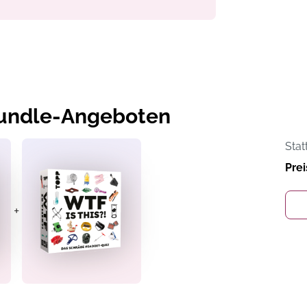
Bundle-Angeboten
Stat
Prei
+