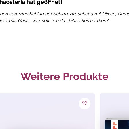
haosteria hat geöffnet!
lungen kommen Schlag auf Schlag: Bruschetta mit Oliven, Gemü
erste Gast ... wer soll sich das bitte alles merken?
e Karte zählt. Lass alle nicht
bestellten Gerichte
zurückgehe
eine eigene Bestellung nicht verloren geht, denn sonst gucks
nz klar: Hau auf die Klingel und sorg dafür, dass alles an die
Weitere Produkte
auf, dass deine eigene Bestellung dabei nicht verloren geht.
d hoffen, dass niemand die Beschwerde-Klingel läutet!