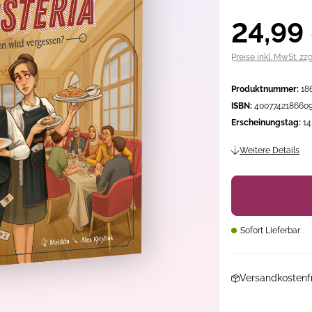
24,99
Preise inkl. MwSt. zz
Produktnummer:
18
ISBN:
400774218660
Erscheinungstag:
14
Weitere Details
Sofort Lieferbar
Versandkostenfr