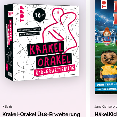
ginn liest jede Person ihre eigenen 5 Bestellungen vor, die si
osgehen. In der Küche tauchen nun am laufenden Band Gericht
ichte in der Küche entscheiden: Servieren oder Zurückgehen l
 klingeln und dann selber die Punkte einheimsen. Wer hat am
Minuten
7 Bazis
Jana Gansefort
Krakel-Orakel Ü18-Erweiterung
HäkelKic