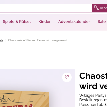
Suche
Spiele & Rätsel
Kinder
Adventskalender
Sale
ele
Chaosteria – Wessen Essen wird vergessen?
Chaost
wird v
Witziges Partys
Bestellungen im
Personen | ab 8