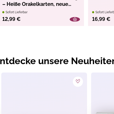
– Heiße Orakelkarten, neue
Krakelstifte
Sofort Lieferbar
Sofort Liefer
nter 36 Monaten geeignet. Verschluckbare Kleinteile.
12,99 €
16,99 €
ntdecke unsere Neuheite