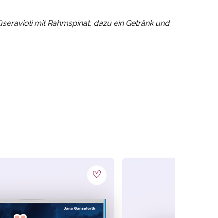
seravioli mit
Rahmspinat, dazu ein Getränk und
n und
serviere den anderen genau das, was sie
t du am Ende in die Röhre. Aber was tun, wenn
 richtige Stelle geht! So hast du am Ende die
 Wenn dann die Gerichte aus der Küche kommen,