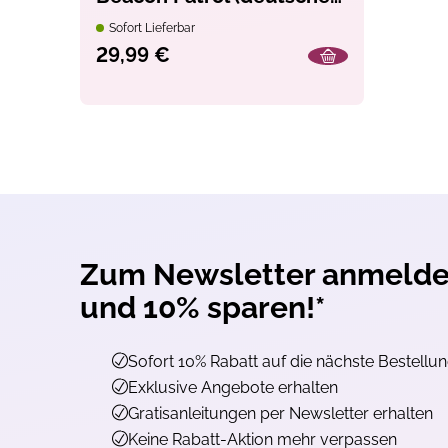
Ausgabe). Inkl.
Sofort Lieferbar
Erweiterung „Schiffe &
Opt-In
Ich willige ein, den
29,99 €
Mail zu erhalten. Z
Strände“
Reichweitenmessung
Klickverhalten ausg
erforderliche Infor
gespeichert oder au
findest du unter top
Widerruf ist jederze
möglich.
Jetzt ko
Zum Newsletter anmeld
*gültig auf alle Produkte, die
und 10% sparen!*
Sofort 10% Rabatt auf die nächste Bestellu
Exklusive Angebote erhalten
Gratisanleitungen per Newsletter erhalten
Keine Rabatt-Aktion mehr verpassen