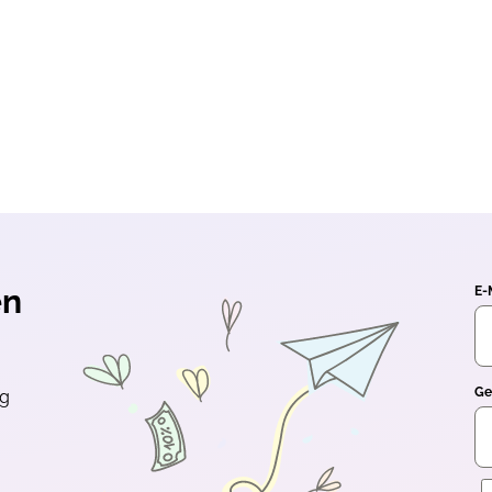
 ausgewählten Newsletter per E-
ur Optimierung und
 darf mein Öffnungs- und
ewertet werden. Hierfür können
mationen auf meinem Endgerät
sgelesen werden. Weitere Details
p-kreativ.de/datenschutz/. Ein
it mit Wirkung für die Zukunft
stenlos anmelden
en
E-
 nicht der Buchpreisbindung unterliegen
Ge
ng
E