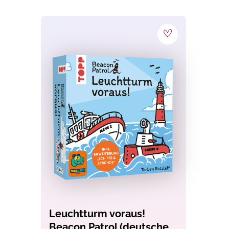
Jetzt a
10%
Melde Dich jetzt z
erhalte
10% Rabatt
Bestellung.
Zusätzlich profitier
Gratisanleitungen
Aktionen
oder
Pro
Leuchtturm voraus!
Beacon Patrol (deutsche