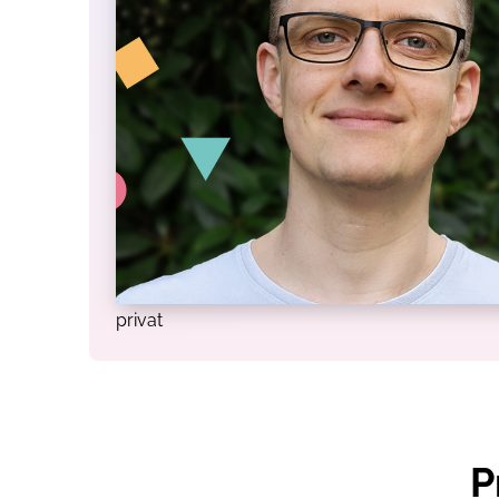
privat
P