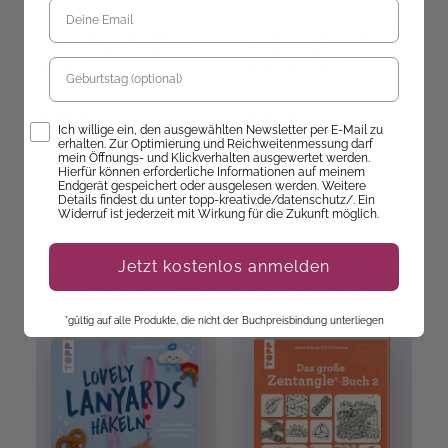
Stefan Heine
Antje Krause
Das Garten-Rätselbuch 2 –
Es grünt so grün! Geniale
Mit Profi-Tipps rund ums
Lifehacks für
Geburtstag
Gärtnern
Gartenliebhaber
Sofort Lieferbar
Sofort Lieferbar
14,99 €
12,00 €
Opt-In
Ich willige ein, den ausgewählten Newsletter per E-Mail zu
erhalten. Zur Optimierung und Reichweitenmessung darf
mein Öffnungs- und Klickverhalten ausgewertet werden.
Hierfür können erforderliche Informationen auf meinem
Endgerät gespeichert oder ausgelesen werden. Weitere
Details findest du unter topp-kreativ.de/datenschutz/. Ein
Widerruf ist jederzeit mit Wirkung für die Zukunft möglich.
Jetzt kostenlos anmelden
Entdecke unsere Neuheiten!
*gültig auf alle Produkte, die nicht der Buchpreisbindung unterliegen