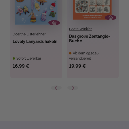
Beate Winkler
Doerthe Eisterlehner
Das große Zentangle-
M
Buch 2
u
Lovely Lanyards häkeln
A
B
Ab dem 09.10.26
Sofort Lieferbar
versandbereit
ve
16,99 €
19,99 €
5