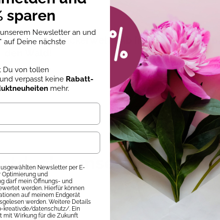
 sparen
Norbert Pautne
u unserem Newsletter an und
Expedition Stickerwelt - Ab in
Zauberpa
* auf Deine nächste
den Wald!
st Du von tollen
Sofort Lieferbar
Sofort Liefer
und verpasst keine
Rabatt-
7,99 €
10,00 €
duktneuheiten
mehr.
ntdecke unsere Neuheite
 ausgewählten Newsletter per E-
ur Optimierung und
 darf mein Öffnungs- und
ewertet werden. Hierfür können
mationen auf meinem Endgerät
sgelesen werden. Weitere Details
p-kreativ.de/datenschutz/. Ein
it mit Wirkung für die Zukunft