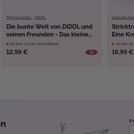
Thomas Goletz
,
DIDDL
Gabriella Sa
Die bunte Welt von DIDDL und
Strickt
seinen Freunden - Das kleine
Eine Kr
Aquarell-Set
Muster-
Ab dem 12.11.26 versandbereit
Ab dem 10.
Advents
12,99 €
16,99 €
en
E-