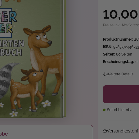
10,00
Preise inkl. MwSt. zz
Produktnummer:
46
ISBN:
9783772446733
Seiten:
80 Seiten
Erscheinungstag:
12
Weitere Details
Sofort Lieferbar
Versandkostenfr
obe