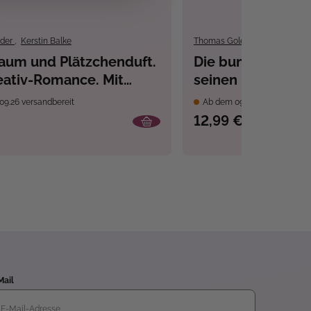
nder
,
Kerstin Balke
Thomas Goletz
,
DIDDL
raum und Plätzchenduft.
Die bunte Welt v
eativ-Romance. Mit
seinen Freunden -
Schal-Knit-Along.
09.26 versandbereit
Ab dem 09.10.26 versandber
kalenderbuch (Band 2)
12,99 €
Mail