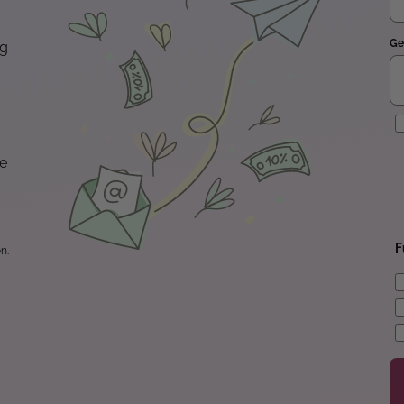
Ge
ng
E
te
F
n.