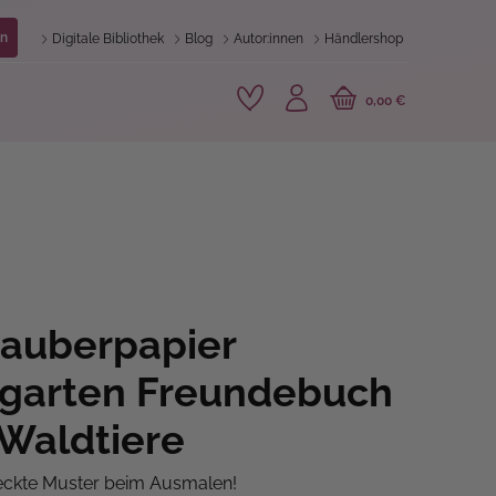
n
Digitale Bibliothek
Blog
Autor:innen
Händlershop
0,00 €
Zauberpapier
rgarten Freundebuch
Waldtiere
eckte Muster beim Ausmalen!