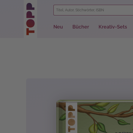
springen
Zur Hauptnavigation springen
Neu
Bücher
Kreativ-Sets
Bildergalerie überspringen