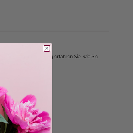
en“ aus dem frechverlag erfahren Sie, wie Sie
reuen können!
mmen an den großen Wohnzimmertisch, holt
. Ob mit oder ohne Plan, nach Vorlagen oder
 Regel ist die beleibte Kinderbeschäftigung
toff – und ohne diese Utensilien lässt sich doch
h für
gs „fraeuleinfloh.blogspot.de“ bekannt, zeigt in
sten bereits mit kreativen Schaffensprozessen in