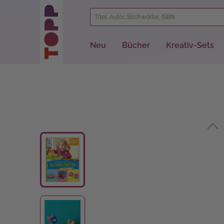
springen
Zur Hauptnavigation springen
Neu
Bücher
Kreativ-Sets
Bildergalerie überspringen