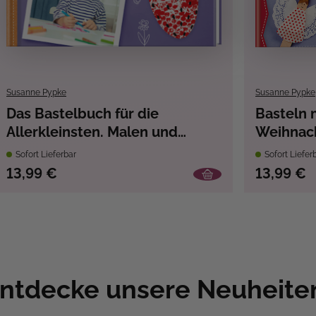
Susanne Pypke
Susanne Pypke
Das Bastelbuch für die
Basteln 
Allerkleinsten. Malen und
Weihnac
Stempeln
Sofort Lieferbar
Sofort Liefer
13,99 €
13,99 €
ntdecke unsere Neuheite