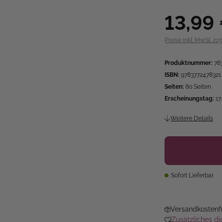
13,99
Preise inkl. MwSt. zz
Produktnummer:
78
ISBN:
9783772478321
Seiten:
80 Seiten
Erscheinungstag:
17
Weitere Details
Sofort Lieferbar
Versandkostenfr
Zusätzliches di