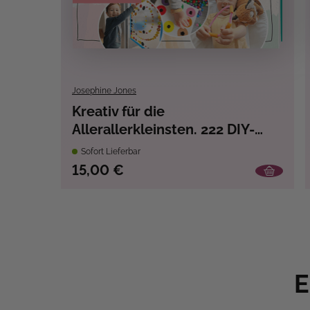
Josephine Jones
Kreativ für die
Allerallerkleinsten. 222 DIY-
Ideen für Baby- und
Sofort Lieferbar
Kleinkindbeschäftigung.
15,00 €
E