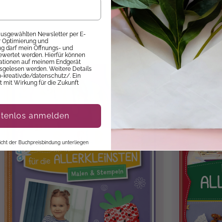
as Basteln mit Kleinkindern zum Klacks wird. Alles, was Sie d
osgehen. Papier ist ein besonders geeignetes Material, um di
 ausgewählten Newsletter per E-
ur Optimierung und
öglichkeiten vielfältig sind. Und dabei können sie sich richti
 darf mein Öffnungs- und
n – schneiden und kleben. Mit diesem Buch werden Sie stau
ewertet werden. Hierfür können
mationen auf meinem Endgerät
nhörner bis hin zu Dinosauriern und Piratenschiffen.
sgelesen werden. Weitere Details
p-kreativ.de/datenschutz/. Ein
it mit Wirkung für die Zukunft
ver
, Hardcover 4/0
telbuch für die Allerkleinsten
stenlos anmelden
 2018
 nicht der Buchpreisbindung unterliegen
ahren