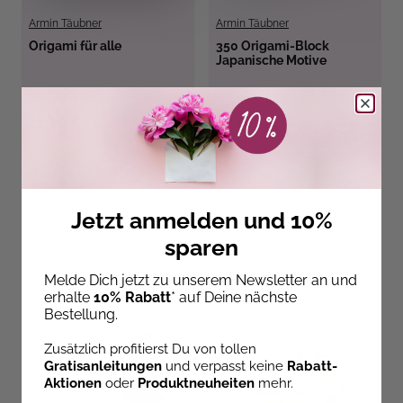
Armin Täubner
Armin Täubner
Origami für alle
350 Origami-Block
Japanische Motive
Sofort Lieferbar
Sofort Lieferbar
16,99 €
12,99 €
Jetzt anmelden und 10%
sparen
Entdecke unsere Neuheiten!
Melde Dich jetzt zu unserem Newsletter an und
erhalte
10% Rabatt
* auf Deine nächste
Bestellung.
Zusätzlich profitierst Du von tollen
Gratisanleitungen
und verpasst keine
Rabatt-
Aktionen
oder
Produktneuheiten
mehr.