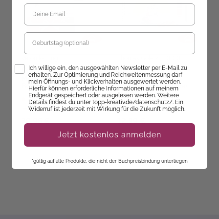
Geburtstag
Veronika Hug
Thomas Goletz
,
DIDDL
Ga
Opt-In
Ich willige ein, den ausgewählten Newsletter per E-Mail zu
Geschenkset
Die bunte Welt von
S
erhalten. Zur Optimierung und Reichweitenmessung darf
Multimuster-Tuch mit
DIDDL und seinen
P
mein Öffnungs- und Klickverhalten ausgewertet werden.
Bobbel stricken (Knit-
Freunden - Das kleine
K
Hierfür können erforderliche Informationen auf meinem
Along 2026)
Aquarell-Set
M
Endgerät gespeichert oder ausgelesen werden. Weitere
Ab dem 24.09.26
Ab dem 12.11.26
A
Details findest du unter topp-kreativ.de/datenschutz/. Ein
versandbereit
versandbereit
ve
Widerruf ist jederzeit mit Wirkung für die Zukunft möglich.
A
(
39,95 €
12,99 €
1
Jetzt kostenlos anmelden
*gültig auf alle Produkte, die nicht der Buchpreisbindung unterliegen