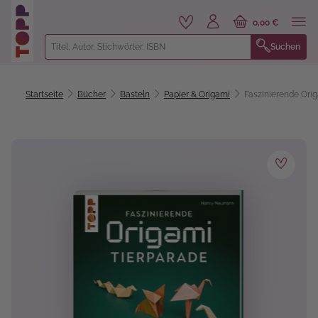
alt springen
0,00 €
Suchen
Startseite
Bücher
Basteln
Papier & Origami
Faszinierende Ori
Bildergalerie überspringen