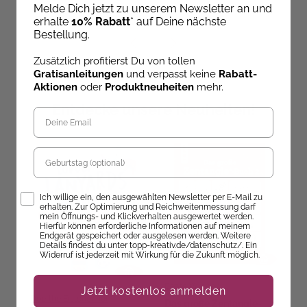
Melde Dich jetzt zu unserem Newsletter an und
erhalte
10% Rabatt
* auf Deine nächste
Bestellung.
Zusätzlich profitierst Du von tollen
Gratisanleitungen
und verpasst keine
Rabatt-
Aktionen
oder
Produktneuheiten
mehr.
Entdecke unsere Neuheiten!
Geburtstag
Opt-In
Ich willige ein, den ausgewählten Newsletter per E-Mail zu
erhalten. Zur Optimierung und Reichweitenmessung darf
mein Öffnungs- und Klickverhalten ausgewertet werden.
Hierfür können erforderliche Informationen auf meinem
Endgerät gespeichert oder ausgelesen werden. Weitere
Details findest du unter topp-kreativ.de/datenschutz/. Ein
Widerruf ist jederzeit mit Wirkung für die Zukunft möglich.
Beate Winkler
Jetzt kostenlos anmelden
Doerthe Eisterlehner
Das große Zentangle-
M