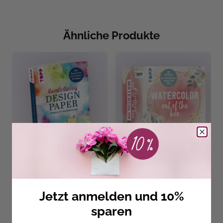
Ähnliche Produkte
Ludmila Blum
Sarah Grimberger
Handlettering Design
Kreativität out of the Box:
Paper World of Watercolor
Watercolor
A6 mit Brush Pen
Jetzt anmelden und 10%
Sofort Lieferbar
Sofort Lieferbar
sparen
10,00 €
14,99 €