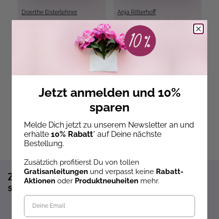
Doerthe Eisterlehner
Anja Ritterhoff
Lovely Lanyards häkeln
Herbstliche
D
Fensterbilder
S
(kreativ.kompakt)
B
Sofort Lieferbar
Sofort Lieferbar
16,99 €
12,99 €
1
Jetzt anmelden und 10%
sparen
Melde Dich jetzt zu unserem Newsletter an und
erhalte
10% Rabatt
* auf Deine nächste
Bestellung.
Zusätzlich profitierst Du von tollen
Gratisanleitungen
und verpasst keine
Rabatt-
Zum Newsletter anmelden und 10%
Aktionen
oder
Produktneuheiten
mehr.
sparen!*
Sofort 10% Rabatt auf die nächste Bestellung