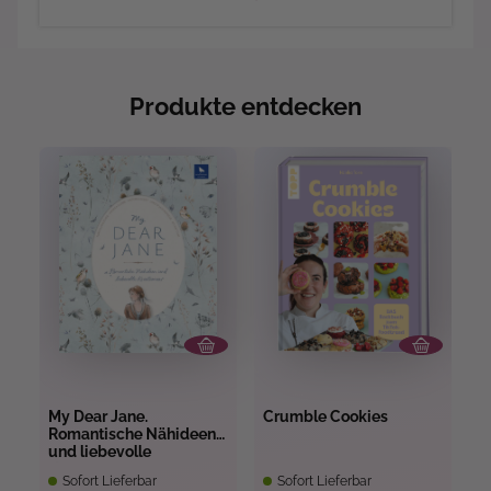
Produkte entdecken
An
My Dear Jane.
Crumble Cookies
F
Romantische Nähideen
u
und liebevolle
u
Kreationen
W
Sofort Lieferbar
Sofort Lieferbar