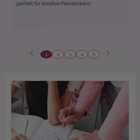
perfekt für kreative Fensterdeko!
1
2
3
4
5
Seite
Seite
Seite
Seite
Seite
Mehr...