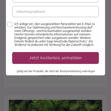
Geburtstag
Opt-In
Ich willige ein, den ausgewählten Newsletter per E-Mail zu
erhalten. Zur Optimierung und Reichweitenmessung darf
mein Öffnungs- und Klickverhalten ausgewertet werden.
Hierfür können erforderliche Informationen auf meinem
Endgerät gespeichert oder ausgelesen werden. Weitere
Details findest du unter topp-kreativ.de/datenschutz/. Ein
Widerruf ist jederzeit mit Wirkung für die Zukunft möglich.
Jetzt kostenlos anmelden
*gültig auf alle Produkte, die nicht der Buchpreisbindung unterliegen
Handarbeiten