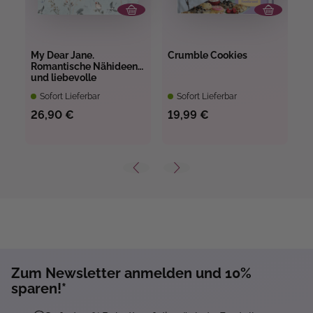
An
My Dear Jane.
Crumble Cookies
F
Romantische Nähideen
u
und liebevolle
u
Kreationen
W
Sofort Lieferbar
Sofort Lieferbar
26,90 €
19,99 €
1
Zum Newsletter anmelden und 10%
sparen!*