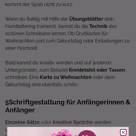
kommt der Spaß nicht zu kurz.
Wenn du fleißig mit Hilfe der
Übungsblätter
dein
Handlettering trainierst, kannst du die
Technik
des
schönen Schreibens lernen. Ob Grußkarten für
Weihnachten und zum Geburtstag oder Einladungen zu
einer Hochzeit.
Bald kannst du kreativ werden und auf anderen
Untergründen, zum Beispiel
Kreidetafel oder Tassen
schreiben. Eine
Karte zu Weihnachten
oder dem
Geburtstag sind ebenfalls schön.
5
Schriftgestaltung für Anfängerinnen &
Anfänger
Einzelne Sätze
oder
kreative Sprüche
werden
unterschiedlich auf einem Blatt Papier geordnet. Du