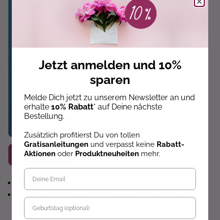
Jetzt anmelden und 10%
sparen
Melde Dich jetzt zu unserem Newsletter an und
erhalte
10% Rabatt
* auf Deine nächste
Bestellung.
Zusätzlich profitierst Du von tollen
Gratisanleitungen
und verpasst keine
Rabatt-
Aktionen
oder
Produktneuheiten
mehr.
Mehr dazu
Ratgeber: Bullet Journal Vorlagen & Anleitungen
Ratgeber: Wie du einen Wandkalender selbst
Geburtstag
gestalten kannst