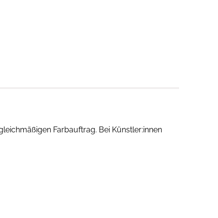
leichmäßigen Farbauftrag. Bei Künstler:innen
kern wissen musst. Sechs Manga-Zeichenprofis
te und
Farbkombinationen
erzielen kannst.
 erhältst.
idung, Accessoires, Natur und Hintergründe.