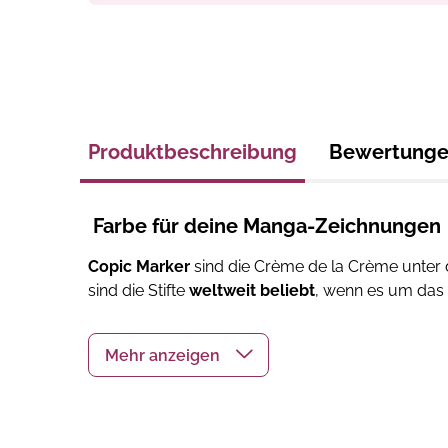
Produktbeschreibung
Bewertung
Farbe für deine Manga-Zeichnungen
Copic Marker
sind die Crème de la Crème unter 
sind die Stifte
weltweit beliebt
, wenn es um das
In diesem anschaulichen
Grundlagenbuch
erfäh
führen dich Schritt für Schritt von den ersten Str
Starte mit den
Grundtechniken
des Kolorier
Erfahre, wie du mit den Markern
verschiede
Erhalte hilfreiche
Tipps
, wie du Fehler ausbe