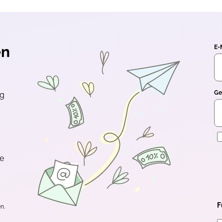
en
E-
Ge
ng
E
te
F
n.