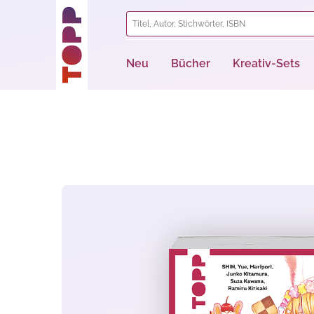
springen
Zur Hauptnavigation springen
Neu
Bücher
Kreativ-Sets
Bildergalerie überspringen