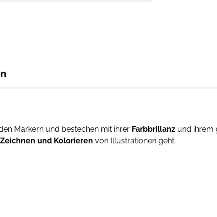
en
den Markern und bestechen mit ihrer
Farbbrillanz
und ihrem g
Zeichnen und Kolorieren
von Illustrationen geht.
rst du alles Wichtige, was du zum Kolorieren mit Copic Mar
ichen bis hin zu anschaulichen Anleitungen, wie du tolle Effek
ens und lerne, wie du Farben mischst und schöne Farbverläufe
ne Oberflächentexturen
darstellen kannst: Haut, Haare, Kle
ssern kannst.