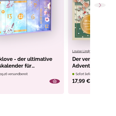
Louise Lindgrün
love - der ultimative
Der verbastelbar
kalender für
Adventskalender:
fans
Advent. Papierde
09.26 versandbereit
Sofort lieferbar
Ausschneiden, Ve
17,99 €
Dekorieren.