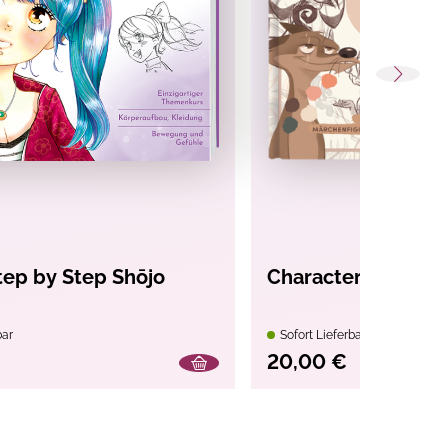
ep by Step Shōjo
Character Design 
bar
Sofort Lieferbar
20,00 €