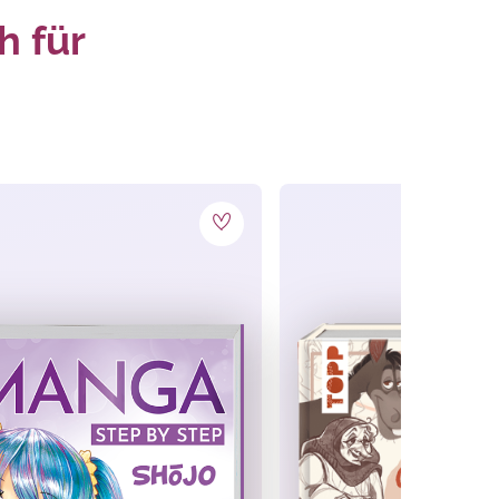
h für
chvollziehbar erklärt.