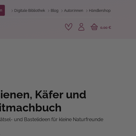
n
Digitale Bibliothek
Blog
Autor:innen
Händlershop
0,00 €
ienen, Käfer und
Mitmachbuch
ätsel- und Bastelideen für kleine Naturfreunde