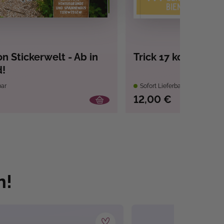
n Stickerwelt - Ab in
Trick 17 kompakt 
d!
bar
Sofort Lieferbar
12,00 €
n!