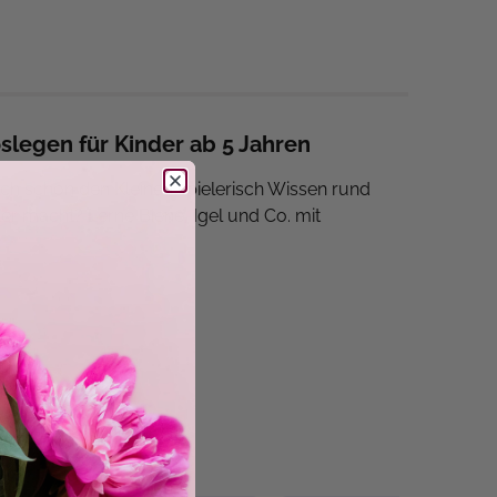
slegen für Kinder ab 5 Jahren
h schon den Kleinen spielerisch Wissen rund
er macht? Lerne Biene, Igel und Co. mit
len, Insekten-Sudoku, Labyrinthe, Tier-Memory,
n-Girlanden • Lösungen.
h für