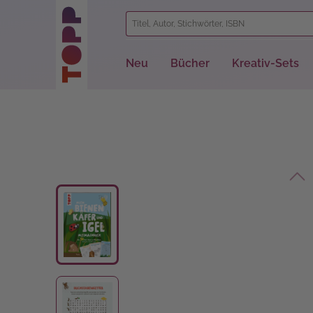
springen
Zur Hauptnavigation springen
Neu
Bücher
Kreativ-Sets
Bildergalerie überspringen