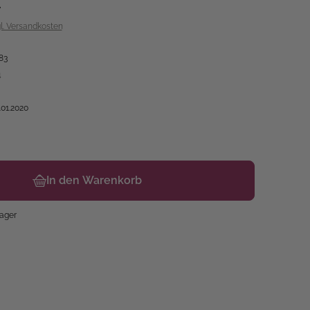
€
gl. Versandkosten
83
4
.01.2020
In den Warenkorb
Lager