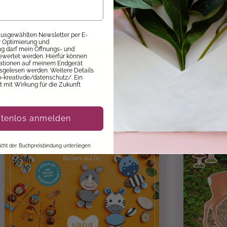
over 4/4
 ausgewählten Newsletter per E-
ur Optimierung und
 darf mein Öffnungs- und
ewertet werden. Hierfür können
mationen auf meinem Endgerät
sgelesen werden. Weitere Details
e
p-kreativ.de/datenschutz/. Ein
it mit Wirkung für die Zukunft
mmer
, Landschaften, Natur
, Rätseln
, Tiere
stenlos anmelden
 nicht der Buchpreisbindung unterliegen