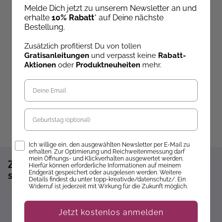
Geschenkset
Die bunte Welt von
K
Melde Dich jetzt zu unserem Newsletter an und
Multimuster-Tuch mit
DIDDL und seinen
d
Bobbel stricken (Knit-
Freunden - Das kleine
m
erhalte
10% Rabatt
* auf Deine nächste
Along 2026)
Aquarell-Set
C
Bestellung.
Ab dem 24.09.26
Ab dem 12.11.26
versandbereit
versandbereit
ve
Zusätzlich profitierst Du von tollen
39,95 €
12,99 €
2
Gratisanleitungen
und verpasst keine
Rabatt-
Aktionen
oder
Produktneuheiten
mehr.
Geburtstag
Opt-In
Ich willige ein, den ausgewählten Newsletter per E-Mail zu
erhalten. Zur Optimierung und Reichweitenmessung darf
mein Öffnungs- und Klickverhalten ausgewertet werden.
Zum Newsletter anmelden und 10%
Hierfür können erforderliche Informationen auf meinem
Endgerät gespeichert oder ausgelesen werden. Weitere
sparen!*
Details findest du unter topp-kreativ.de/datenschutz/. Ein
Widerruf ist jederzeit mit Wirkung für die Zukunft möglich.
Sofort 10% Rabatt auf die nächste Bestellung
Exklusive Angebote erhalten
Jetzt kostenlos anmelden
Gratisanleitungen per Newsletter erhalten