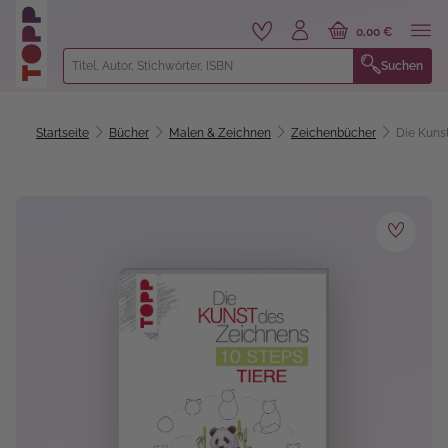
alt springen
0,00 €
Suchen
Startseite
Bücher
Malen & Zeichnen
Zeichenbücher
Die Kunst
Bildergalerie überspringen