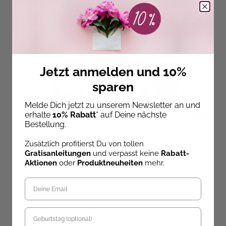
Ähnliche Produkte
Jetzt anmelden und 10%
sparen
Melde Dich jetzt zu unserem Newsletter an und
erhalte
10% Rabatt
* auf Deine nächste
Bestellung.
Justine Lecouffe
Justine Lecouffe
Zusätzlich profitierst Du von tollen
Die Kunst des Zeichnens
Die Kunst des Zeichnens
Gratisanleitungen
und verpasst keine
Rabatt-
10 Steps - Pflanzen
10 Steps - Gesichter
Aktionen
oder
Produktneuheiten
mehr.
Sofort Lieferbar
Sofort Lieferbar
14,00 €
14,00 €
Geburtstag