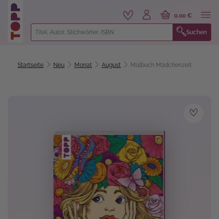
alt springen
0,00 €
Suchen
Startseite
Neu
Monat
August
Malbuch Mädchenzeit
Bildergalerie überspringen