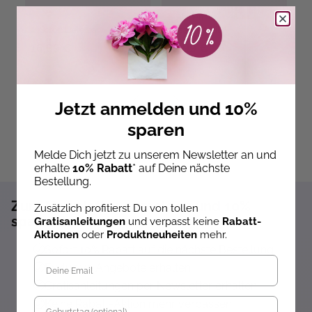
B
Ab dem 09.10.26
Sofort Lieferbar
versandbereit
ve
16,99 €
19,99 €
5
Jetzt anmelden und 10%
sparen
Melde Dich jetzt zu unserem Newsletter an und
erhalte
10% Rabatt
* auf Deine nächste
Bestellung.
Zum Newsletter anmelden und 10%
Zusätzlich profitierst Du von tollen
sparen!*
Gratisanleitungen
und verpasst keine
Rabatt-
Aktionen
oder
Produktneuheiten
mehr.
Sofort 10% Rabatt auf die nächste Bestellung
Exklusive Angebote erhalten
Gratisanleitungen per Newsletter erhalten
Geburtstag
Keine Rabatt-Aktion mehr verpassen