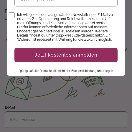
Über Neuheiten informiert werden
Dir wird hier nichts angezeigt? Dann akzeptiere bitte
Opt-In
Ich willige ein, den ausgewählten Newsletter per E-Mail zu
unsere Cookie-Richtlinien :)
erhalten. Zur Optimierung und Reichweitenmessung darf
mein Öffnungs- und Klickverhalten ausgewertet werden.
Hierfür können erforderliche Informationen auf meinem
Endgerät gespeichert oder ausgelesen werden. Weitere
Details findest du unter topp-kreativ.de/datenschutz/. Ein
Widerruf ist jederzeit mit Wirkung für die Zukunft möglich.
*gültig auf alle Produkte, die nicht der Buchpreisbindung unterliegen.
Jetzt kostenlos anmelden
*gültig auf alle Produkte, die nicht der Buchpreisbindung unterliegen
E-Mail