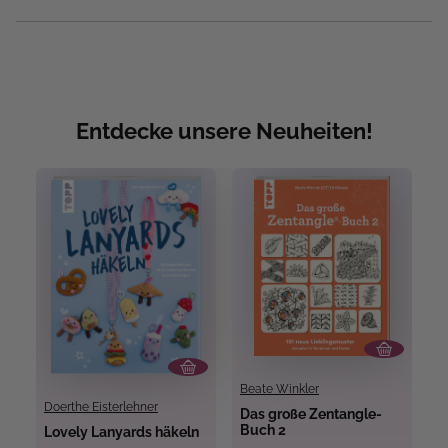
Entdecke unsere Neuheiten!
Beate Winkler
Doerthe Eisterlehner
Das große Zentangle-
M
Buch 2
u
Lovely Lanyards häkeln
A