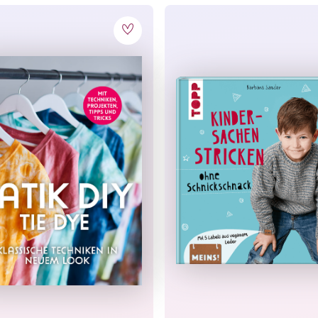
nmelden und
 sparen
u unserem Newsletter an und
* auf Deine nächste
st Du von tollen
und verpasst keine
Rabatt-
duktneuheiten
mehr.