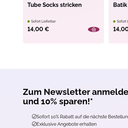
Tube Socks stricken
Batik
Opt-In
Ich willige ein, den
Sofort Lieferbar
Sofort 
Mail zu erhalten. Z
14,00 €
14,0
Reichweitenmessung
Klickverhalten ausg
erforderliche Infor
gespeichert oder au
findest du unter top
Widerruf ist jederze
möglich.
Jetzt ko
*gültig auf alle Produkte, die
Zum Newsletter anmeld
und 10% sparen!*
Sofort 10% Rabatt auf die nächste Bestellu
Exklusive Angebote erhalten