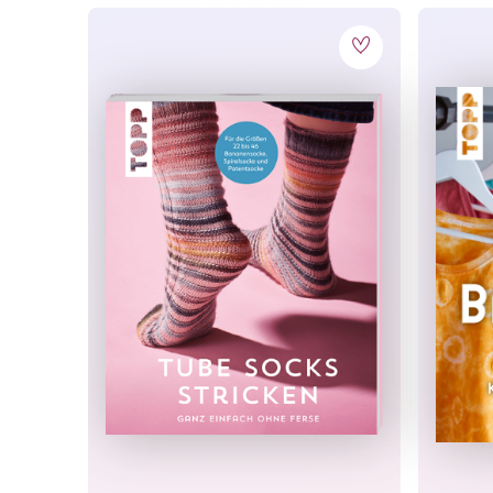
Jetzt a
10%
Melde Dich jetzt z
erhalte
10% Rabatt
Bestellung.
Zusätzlich profitier
Gratisanleitungen
Aktionen
oder
Pro