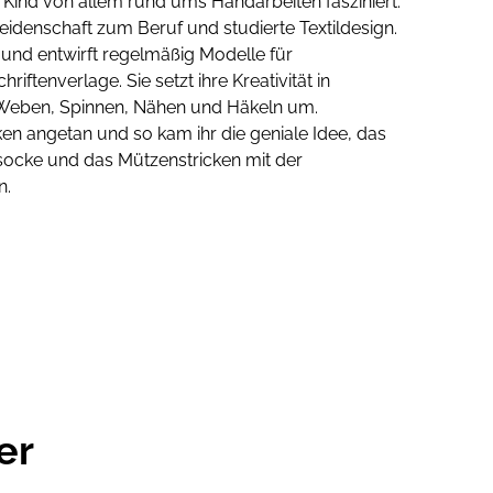
Kind von allem rund ums Handarbeiten fasziniert.
eidenschaft zum Beruf und studierte Textildesign.
h und entwirft regelmäßig Modelle für
iftenverlage. Sie setzt ihre Kreativität in
 Weben, Spinnen, Nähen und Häkeln um.
ken angetan und so kam ihr die geniale Idee, das
socke und das Mützenstricken mit der
n.
er