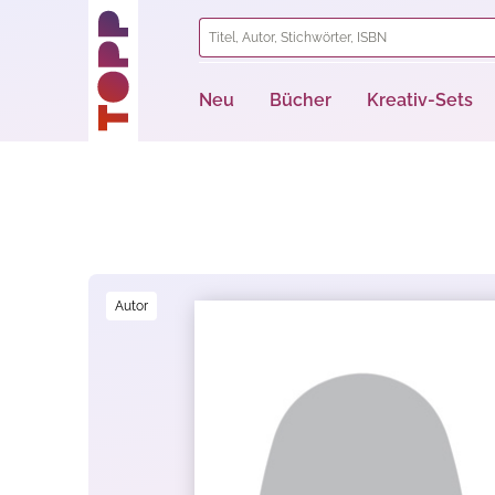
springen
Zur Hauptnavigation springen
Neu
Bücher
Kreativ-Sets
Bildergalerie überspringen
Autor