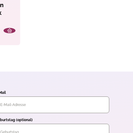
en
k
Mail
burtstag (optional)