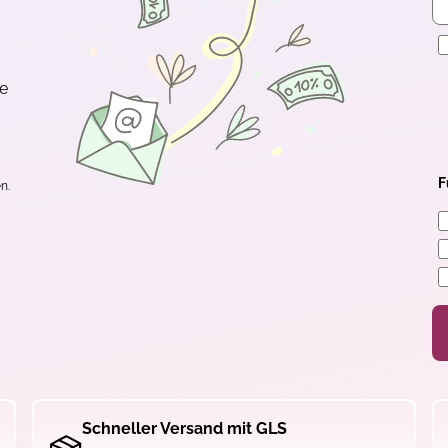
E
te
F
n.
Schneller Versand mit GLS