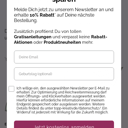
Exklusive Angebote erhalten
Gratisanleitungen per Newsletter erhalten
Melde Dich jetzt zu unserem Newsletter an und
erhalte
10% Rabatt
* auf Deine nächste
Keine Rabatt-Aktion mehr verpassen
Bestellung.
Über Neuheiten informiert werden
Dir wird hier nichts angezeigt? Dann akzeptiere bitte
Zusätzlich profitierst Du von tollen
Gratisanleitungen
und verpasst keine
Rabatt-
unsere Cookie-Richtlinien :)
Aktionen
oder
Produktneuheiten
mehr.
*gültig auf alle Produkte, die nicht der Buchpreisbindung unterliegen.
Geburtstag
Opt-In
Ich willige ein, den ausgewählten Newsletter per E-Mail zu
erhalten. Zur Optimierung und Reichweitenmessung darf
mein Öffnungs- und Klickverhalten ausgewertet werden.
Hierfür können erforderliche Informationen auf meinem
Endgerät gespeichert oder ausgelesen werden. Weitere
Details findest du unter topp-kreativ.de/datenschutz/. Ein
Widerruf ist jederzeit mit Wirkung für die Zukunft möglich.
E-Mail
Jetzt kostenlos anmelden