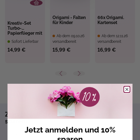
Origami - Falten
66x Origami.
für Kinder
Kartenset
Kreativ-Set
Turbo-
Papierflieger mit
Ab dem 09.10.26
Ab dem 12.11.26
Propeller
Sofort Lieferbar
versandbereit
versandbereit
14,99 €
15,99 €
16,99 €
Zum Newsletter anmelden und 10%
sparen!*
Jetzt anmelden und 10%
Sofort 10% Rabatt auf die nächste Bestellung
sparen