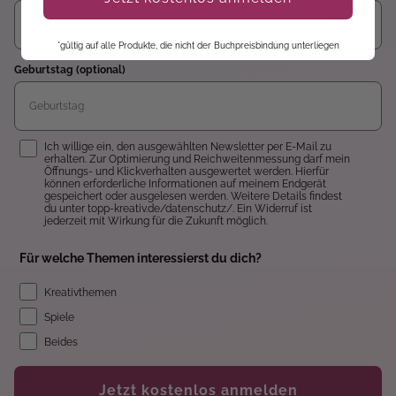
*gültig auf alle Produkte, die nicht der Buchpreisbindung unterliegen
Geburtstag (optional)
Einwilligung
Ich willige ein, den ausgewählten Newsletter per E-Mail zu
erhalten. Zur Optimierung und Reichweitenmessung darf mein
Öffnungs- und Klickverhalten ausgewertet werden. Hierfür
können erforderliche Informationen auf meinem Endgerät
gespeichert oder ausgelesen werden. Weitere Details findest
du unter topp-kreativ.de/datenschutz/. Ein Widerruf ist
jederzeit mit Wirkung für die Zukunft möglich.
Für welche Themen interessierst du dich?
Kreativthemen
Spiele
Beides
Jetzt kostenlos anmelden