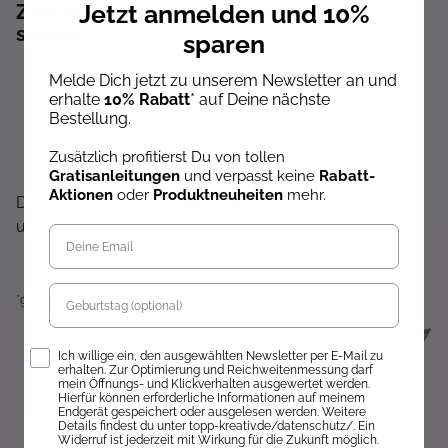
Jetzt anmelden und 10%
Zum Newsletter anmelden und 10%
sparen!*
sparen
Sofort 10% Rabatt auf die nächste Bestellung
Melde Dich jetzt zu unserem Newsletter an und
erhalte
10% Rabatt
* auf Deine nächste
Exklusive Angebote erhalten
Bestellung.
Gratisanleitungen per Newsletter erhalten
Keine Rabatt-Aktion mehr verpassen
Zusätzlich profitierst Du von tollen
Gratisanleitungen
und verpasst keine
Rabatt-
Über Neuheiten informiert werden
Aktionen
oder
Produktneuheiten
mehr.
Dir wird hier nichts angezeigt? Dann akzeptiere bitte
unsere Cookie-Richtlinien :)
Geburtstag
*gültig auf alle Produkte, die nicht der Buchpreisbindung unterliegen.
Opt-In
Ich willige ein, den ausgewählten Newsletter per E-Mail zu
erhalten. Zur Optimierung und Reichweitenmessung darf
mein Öffnungs- und Klickverhalten ausgewertet werden.
Hierfür können erforderliche Informationen auf meinem
Endgerät gespeichert oder ausgelesen werden. Weitere
Details findest du unter topp-kreativ.de/datenschutz/. Ein
Widerruf ist jederzeit mit Wirkung für die Zukunft möglich.