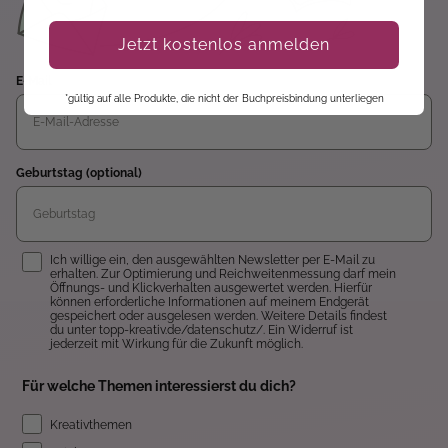
Jetzt kostenlos anmelden
E-Mail
*gültig auf alle Produkte, die nicht der Buchpreisbindung unterliegen
Geburtstag (optional)
Einwilligung
Ich willige ein, den ausgewählten Newsletter per E-Mail zu
erhalten. Zur Optimierung und Reichweitenmessung darf mein
Öffnungs- und Klickverhalten ausgewertet werden. Hierfür
können erforderliche Informationen auf meinem Endgerät
gespeichert oder ausgelesen werden. Weitere Details findest
du unter topp-kreativ.de/datenschutz/. Ein Widerruf ist
jederzeit mit Wirkung für die Zukunft möglich.
Für welche Themen interessierst du dich?
Kreativthemen