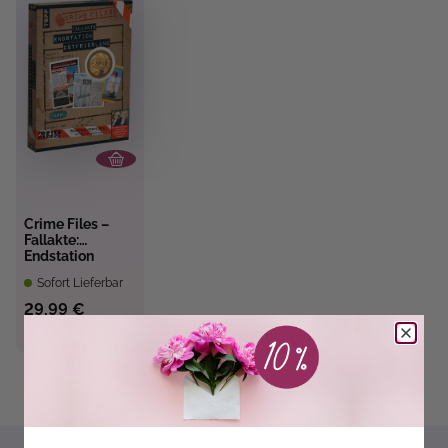
Crime Files –
Fallakte:
Endstation
Ostfriesland
Sofort Lieferbar
29,99 €