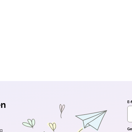
en
E-
Ge
ng