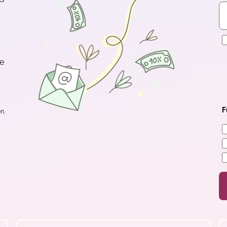
E
te
F
n.