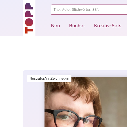
springen
Zur Hauptnavigation springen
Neu
Bücher
Kreativ-Sets
Bildergalerie überspringen
Illustrator/in, Zeichner/in