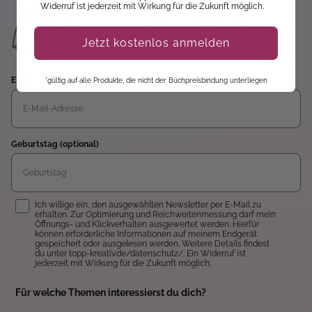
Widerruf ist jederzeit mit Wirkung für die Zukunft möglich.
Jetzt kostenlos anmelden
E-Mail
*gültig auf alle Produkte, die nicht der Buchpreisbindung unterliegen
Geburtstag (optional)
Einwilligung
Ich willige ein, den ausgewählten Newsletter per E-Mail zu
erhalten. Zur Optimierung und Reichweitenmessung darf mein
Öffnungs- und Klickverhalten ausgewertet werden. Hierfür
können erforderliche Informationen auf meinem Endgerät
gespeichert oder ausgelesen werden. Weitere Details findest
du unter topp-kreativ.de/datenschutz/. Ein Widerruf ist
jederzeit mit Wirkung für die Zukunft möglich.
Für welche Themen interessierst du dich?