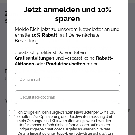
Jetzt anmelden und 10%
Zum Newsletter anmelden und 10%
sparen
sparen!*
Melde Dich jetzt zu unserem Newsletter an und
Sofort 10% Rabatt auf die nächste Bestellung
erhalte
10% Rabatt
* auf Deine nächste
Exklusive Angebote erhalten
Bestellung.
Gratisanleitungen per Newsletter erhalten
Zusätzlich profitierst Du von tollen
Keine Rabatt-Aktion mehr verpassen
Gratisanleitungen
und verpasst keine
Rabatt-
Aktionen
oder
Produktneuheiten
mehr.
Über Neuheiten informiert werden
Dir wird hier nichts angezeigt? Dann akzeptiere bitte
unsere Cookie-Richtlinien :)
Geburtstag
*gültig auf alle Produkte, die nicht der Buchpreisbindung unterliegen.
Opt-In
Ich willige ein, den ausgewählten Newsletter per E-Mail zu
erhalten. Zur Optimierung und Reichweitenmessung darf
mein Öffnungs- und Klickverhalten ausgewertet werden.
Hierfür können erforderliche Informationen auf meinem
Endgerät gespeichert oder ausgelesen werden. Weitere
Details findest du unter topp-kreativ.de/datenschutz/. Ein