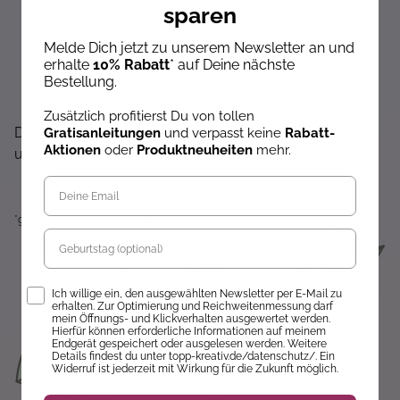
sparen
Sofort 10% Rabatt auf die nächste Bestellung
Exklusive Angebote erhalten
Melde Dich jetzt zu unserem Newsletter an und
erhalte
10% Rabatt
* auf Deine nächste
Gratisanleitungen per Newsletter erhalten
Bestellung.
Keine Rabatt-Aktion mehr verpassen
Über Neuheiten informiert werden
Zusätzlich profitierst Du von tollen
Dir wird hier nichts angezeigt? Dann akzeptiere bitte
Gratisanleitungen
und verpasst keine
Rabatt-
Aktionen
oder
Produktneuheiten
mehr.
unsere Cookie-Richtlinien :)
*gültig auf alle Produkte, die nicht der Buchpreisbindung unterliegen.
Geburtstag
Opt-In
Ich willige ein, den ausgewählten Newsletter per E-Mail zu
erhalten. Zur Optimierung und Reichweitenmessung darf
mein Öffnungs- und Klickverhalten ausgewertet werden.
Hierfür können erforderliche Informationen auf meinem
Endgerät gespeichert oder ausgelesen werden. Weitere
Details findest du unter topp-kreativ.de/datenschutz/. Ein
Widerruf ist jederzeit mit Wirkung für die Zukunft möglich.