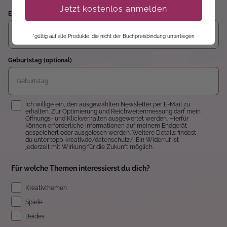
Jetzt kostenlos anmelden
E-Mail
*gültig auf alle Produkte, die nicht der Buchpreisbindung unterliegen
Geburtstag (optional)
Einwilligung
Ich willige ein, den ausgewählten Newsletter per E-Mail zu
erhalten. Zur Optimierung und Reichweitenmessung darf mein
Öffnungs- und Klickverhalten ausgewertet werden. Hierfür
können erforderliche Informationen auf meinem Endgerät
gespeichert oder ausgelesen werden. Weitere Details findest
du unter topp-kreativ.de/datenschutz/. Ein Widerruf ist
jederzeit mit Wirkung für die Zukunft möglich.
Für welche Themen interessierst du dich?
Kreativthemen
Spiele
Beides