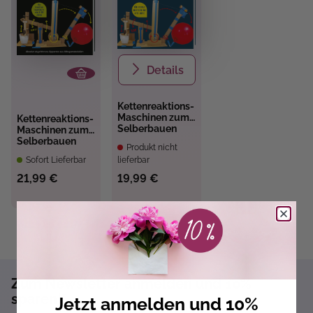
Details
Kettenreaktions-
Maschinen zum
Kettenreaktions-
Selberbauen
Maschinen zum
Selberbauen
Produkt nicht
Sofort Lieferbar
lieferbar
21,99 €
19,99 €
Zum Newsletter anmelden und 10%
sparen!*
Jetzt anmelden und 10%