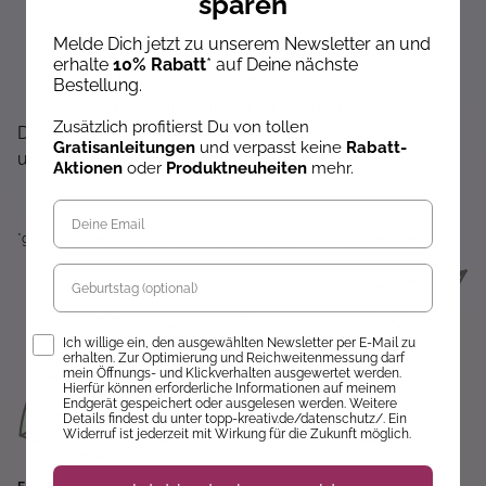
sparen
Exklusive Angebote erhalten
Melde Dich jetzt zu unserem Newsletter an und
Gratisanleitungen per Newsletter erhalten
erhalte
10% Rabatt
* auf Deine nächste
Keine Rabatt-Aktion mehr verpassen
Bestellung.
Über Neuheiten informiert werden
Zusätzlich profitierst Du von tollen
Dir wird hier nichts angezeigt? Dann akzeptiere bitte
Gratisanleitungen
und verpasst keine
Rabatt-
unsere Cookie-Richtlinien :)
Aktionen
oder
Produktneuheiten
mehr.
*gültig auf alle Produkte, die nicht der Buchpreisbindung unterliegen.
Geburtstag
Opt-In
Ich willige ein, den ausgewählten Newsletter per E-Mail zu
erhalten. Zur Optimierung und Reichweitenmessung darf
mein Öffnungs- und Klickverhalten ausgewertet werden.
Hierfür können erforderliche Informationen auf meinem
Endgerät gespeichert oder ausgelesen werden. Weitere
Details findest du unter topp-kreativ.de/datenschutz/. Ein
Widerruf ist jederzeit mit Wirkung für die Zukunft möglich.