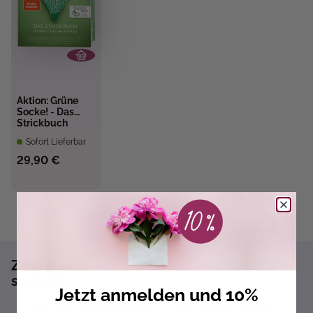
Aktion: Grüne
Socke! - Das
Strickbuch
Sofort Lieferbar
29,90 €
Zum Newsletter anmelden und 10%
sparen!*
Jetzt anmelden und 10%
Sofort 10% Rabatt auf die nächste Bestellung