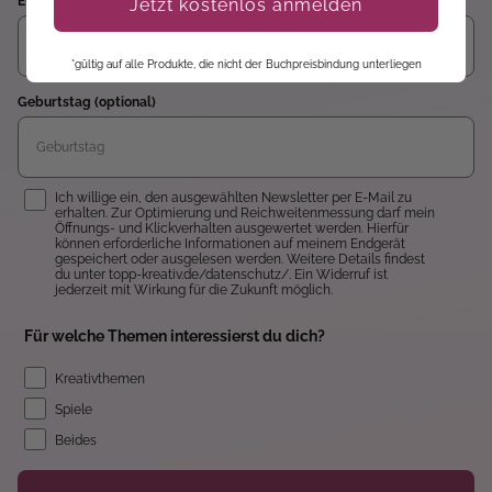
E-Mail
Jetzt kostenlos anmelden
*gültig auf alle Produkte, die nicht der Buchpreisbindung unterliegen
Geburtstag (optional)
Einwilligung
Ich willige ein, den ausgewählten Newsletter per E-Mail zu
erhalten. Zur Optimierung und Reichweitenmessung darf mein
Öffnungs- und Klickverhalten ausgewertet werden. Hierfür
können erforderliche Informationen auf meinem Endgerät
gespeichert oder ausgelesen werden. Weitere Details findest
du unter topp-kreativ.de/datenschutz/. Ein Widerruf ist
jederzeit mit Wirkung für die Zukunft möglich.
Für welche Themen interessierst du dich?
Kreativthemen
Spiele
Beides