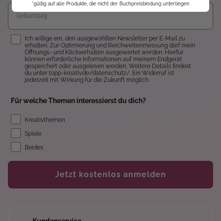
*gültig auf alle Produkte, die nicht der Buchpreisbindung unterliegen
Einwilligung
Ich willige ein, den ausgewählten Newsletter per E-Mail zu
erhalten. Zur Optimierung und Reichweitenmessung darf mein
Öffnungs- und Klickverhalten ausgewertet werden. Hierfür
können erforderliche Informationen auf meinem Endgerät
gespeichert oder ausgelesen werden. Weitere Details findest
du unter topp-kreativ.de/datenschutz/. Ein Widerruf ist
jederzeit mit Wirkung für die Zukunft möglich.
Für welche Themen interessierst du dich?
Kreativthemen
Spiele
Beides
Jetzt kostenlos anmelden