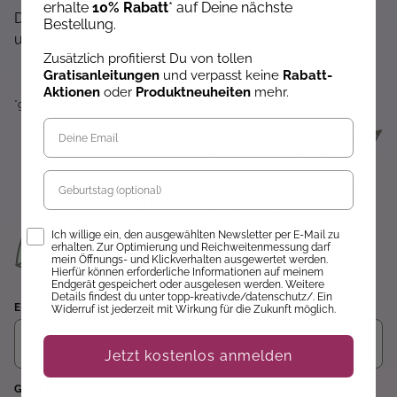
erhalte
10% Rabatt
* auf Deine nächste
Dir wird hier nichts angezeigt? Dann akzeptiere bitte
Bestellung.
unsere Cookie-Richtlinien :)
Zusätzlich profitierst Du von tollen
Gratisanleitungen
und verpasst keine
Rabatt-
Aktionen
oder
Produktneuheiten
mehr.
*gültig auf alle Produkte, die nicht der Buchpreisbindung unterliegen.
Geburtstag
Opt-In
Ich willige ein, den ausgewählten Newsletter per E-Mail zu
erhalten. Zur Optimierung und Reichweitenmessung darf
mein Öffnungs- und Klickverhalten ausgewertet werden.
Hierfür können erforderliche Informationen auf meinem
Endgerät gespeichert oder ausgelesen werden. Weitere
Details findest du unter topp-kreativ.de/datenschutz/. Ein
E-Mail
Widerruf ist jederzeit mit Wirkung für die Zukunft möglich.
Jetzt kostenlos anmelden
Geburtstag (optional)