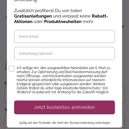
Zusätzlich profitierst Du von tollen
Gratisanleitungen
und verpasst keine
Rabatt-
*gültig auf alle Produkte, die nicht der Buchpreisbindung unterliegen.
Aktionen
oder
Produktneuheiten
mehr.
Geburtstag
Opt-In
Ich willige ein, den ausgewählten Newsletter per E-Mail zu
erhalten. Zur Optimierung und Reichweitenmessung darf
mein Öffnungs- und Klickverhalten ausgewertet werden.
Hierfür können erforderliche Informationen auf meinem
E-Mail
Endgerät gespeichert oder ausgelesen werden. Weitere
Details findest du unter topp-kreativ.de/datenschutz/. Ein
Widerruf ist jederzeit mit Wirkung für die Zukunft möglich.
Jetzt kostenlos anmelden
Geburtstag (optional)
*gültig auf alle Produkte, die nicht der Buchpreisbindung unterliegen