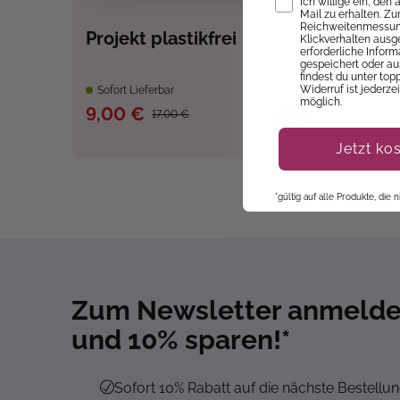
Ich willige ein, den
Mail zu erhalten. Z
Reichweitenmessung
Projekt plastikfrei
Klickverhalten ausg
erforderliche Infor
gespeichert oder au
findest du unter top
Widerruf ist jederze
Sofort Lieferbar
möglich.
9,00 €
17,00 €
Jetzt ko
*gültig auf alle Produkte, die
Zum Newsletter anmeld
und 10% sparen!*
Sofort 10% Rabatt auf die nächste Bestellu