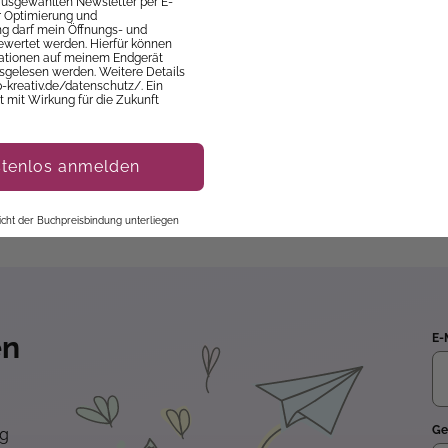
 ausgewählten Newsletter per E-
ur Optimierung und
 darf mein Öffnungs- und
ewertet werden. Hierfür können
mationen auf meinem Endgerät
sgelesen werden. Weitere Details
p-kreativ.de/datenschutz/. Ein
it mit Wirkung für die Zukunft
stenlos anmelden
 nicht der Buchpreisbindung unterliegen
en
E-
Ge
ng