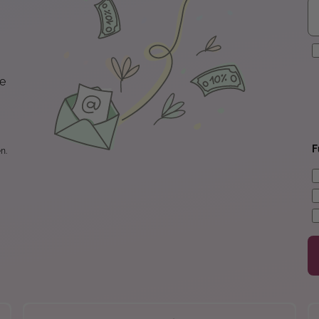
E
te
F
n.