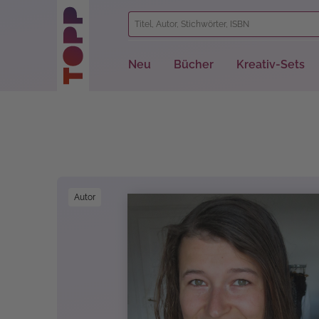
springen
Zur Hauptnavigation springen
Neu
Bücher
Kreativ-Sets
Bildergalerie überspringen
Autor