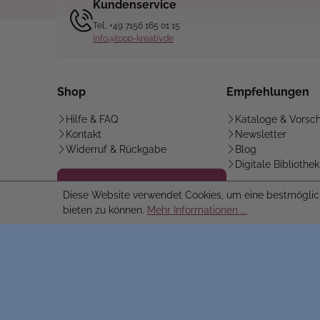
Kundenservice
Tel.: +49 7156 165 01 15
info@topp-kreativ.de
Shop
Empfehlungen
Hilfe & FAQ
Kataloge & Vorsc
Kontakt
Newsletter
Widerruf & Rückgabe
Blog
Digitale Bibliothek
Vertrag widerrufen
Diese Website verwendet Cookies, um eine bestmöglic
bieten zu können.
Mehr Informationen ...
© frechverlag GmbH 2026