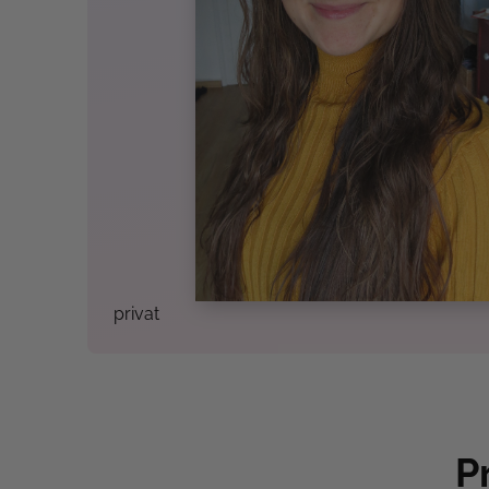
privat
P