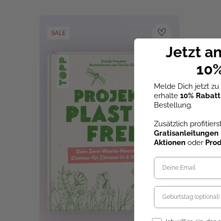
SALE
Jetzt a
10%
Melde Dich jetzt z
erhalte
10% Rabatt
Bestellung.
Zusätzlich profitier
Gratisanleitungen
Aktionen
oder
Pro
Opt-In