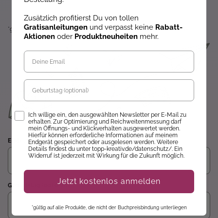
Zusätzlich profitierst Du von tollen
Gratisanleitungen
und verpasst keine
Rabatt-
*gültig auf alle Produkte, die nicht der Buchpreisbindung unterliegen.
Aktionen
oder
Produktneuheiten
mehr.
Geburtstag
Opt-In
Ich willige ein, den ausgewählten Newsletter per E-Mail zu
erhalten. Zur Optimierung und Reichweitenmessung darf
mein Öffnungs- und Klickverhalten ausgewertet werden.
Hierfür können erforderliche Informationen auf meinem
E-Mail
Endgerät gespeichert oder ausgelesen werden. Weitere
Details findest du unter topp-kreativ.de/datenschutz/. Ein
Widerruf ist jederzeit mit Wirkung für die Zukunft möglich.
Jetzt kostenlos anmelden
Geburtstag (optional)
*gültig auf alle Produkte, die nicht der Buchpreisbindung unterliegen