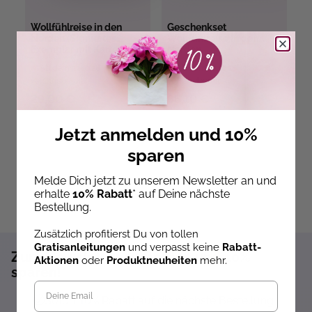
Wollfühlreise in den
Geschenkset
M
Norden (Signiertes
Wollfühlreise in den
W
Exemplar mit Karte)
Norden
Ab dem 22.10.26
Ab dem 22.10.26
versandbereit
versandbereit
ve
29,00 €
86,10 €
5
Jetzt anmelden und 10%
sparen
Melde Dich jetzt zu unserem Newsletter an und
erhalte
10% Rabatt
* auf Deine nächste
Bestellung.
Zusätzlich profitierst Du von tollen
Gratisanleitungen
und verpasst keine
Rabatt-
Zum Newsletter anmelden und 10%
Aktionen
oder
Produktneuheiten
mehr.
sparen!*
Sofort 10% Rabatt auf die nächste Bestellung