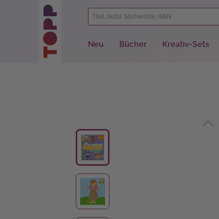
springen
Zur Hauptnavigation springen
Neu
Bücher
Kreativ-Sets
Bildergalerie überspringen