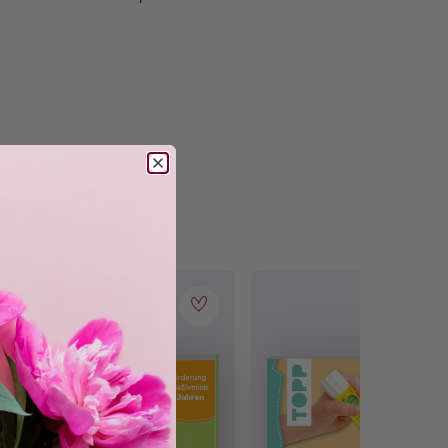
 du Froschkönig, Frau Holle oder gestiefelten
n
. Fang doch gleich an!
h für