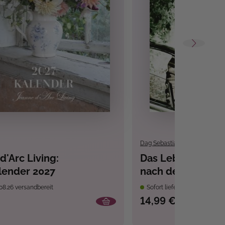
Dag Sebastian Ahlander
d'Arc Living:
Das Leben ist vor
lender 2027
nach dem 65. Le
besten
08.26 versandbereit
Sofort lieferbar
14,99 €