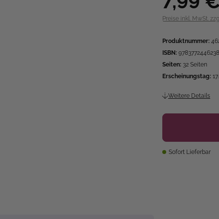
7,99 
Preise inkl. MwSt. zz
Produktnummer:
46
ISBN:
978377244623
Seiten:
32 Seiten
Erscheinungstag:
17
Weitere Details
Sofort Lieferbar