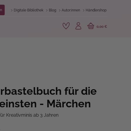
n
Digitale Bibliothek
Blog
Autor:innen
Händlershop
0,00 €
rbastelbuch für die
leinsten - Märchen
ür Kreativminis ab 3 Jahren