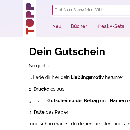
springen
Zur Hauptnavigation springen
Neu
Bücher
Kreativ-Sets
Dein Gutschein
So geht's:
1. Lade dir hier dein
Lieblingsmotiv
herunter
2.
Drucke
es aus
3. Trage
Gutscheincode
,
Betrag
und
Namen
e
4.
Falte
das Papier
und schon machst du deinen Liebsten eine Rie