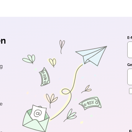
* auf Deine nächste
st Du von tollen
und verpasst keine
Rabatt-
duktneuheiten
mehr.
en
E-
Ge
ng
 ausgewählten Newsletter per E-
ur Optimierung und
 darf mein Öffnungs- und
E
ewertet werden. Hierfür können
mationen auf meinem Endgerät
sgelesen werden. Weitere Details
p-kreativ.de/datenschutz/. Ein
te
it mit Wirkung für die Zukunft
stenlos anmelden
F