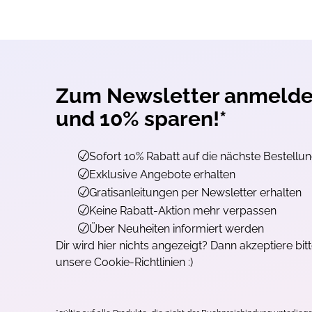
erhalte
10% Rabatt
Bestellung.
Zusätzlich profitier
Gratisanleitungen
Aktionen
oder
Pro
Zum Newsletter anmeld
und 10% sparen!*
Sofort 10% Rabatt auf die nächste Bestellu
Exklusive Angebote erhalten
Opt-In
Ich willige ein, den
Gratisanleitungen per Newsletter erhalten
Mail zu erhalten. Z
Reichweitenmessung
Keine Rabatt-Aktion mehr verpassen
Klickverhalten ausg
erforderliche Infor
Über Neuheiten informiert werden
gespeichert oder au
findest du unter top
Dir wird hier nichts angezeigt? Dann akzeptiere bit
Widerruf ist jederze
unsere Cookie-Richtlinien :)
möglich.
Jetzt ko