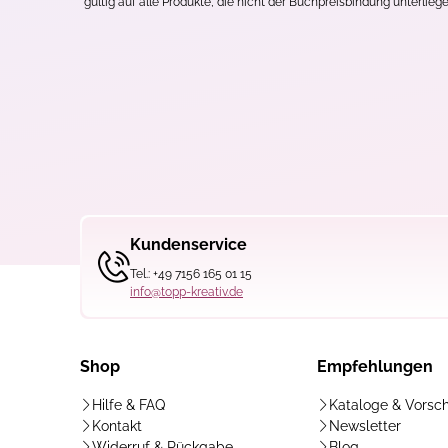
*gültig auf alle Produkte, die nicht der Buchpreisbindung unterliege
*gültig auf alle Produkte, die
Kundenservice
Tel.: +49 7156 165 01 15
info@topp-kreativ.de
Shop
Empfehlungen
Hilfe & FAQ
Kataloge & Vorsc
Kontakt
Newsletter
Widerruf & Rückgabe
Blog