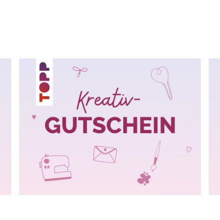
nmelden und
 sparen
u unserem Newsletter an und