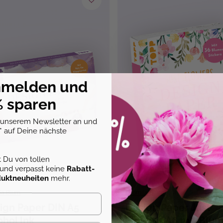
nmelden und
 sparen
u unserem Newsletter an und
* auf Deine nächste
st Du von tollen
und verpasst keine
Rabatt-
duktneuheiten
mehr.
la Blum
Ludmila Blum
ign Paper DIN A5
Design Paper Just
ohol Ink
Flowers A6 mit Blu