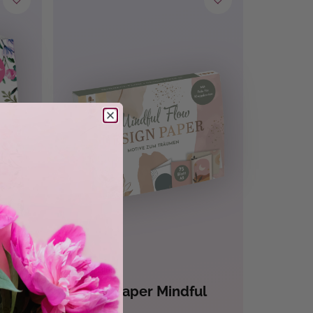
Ludmila Blum
Design Paper Mindful
men-
Flow A5