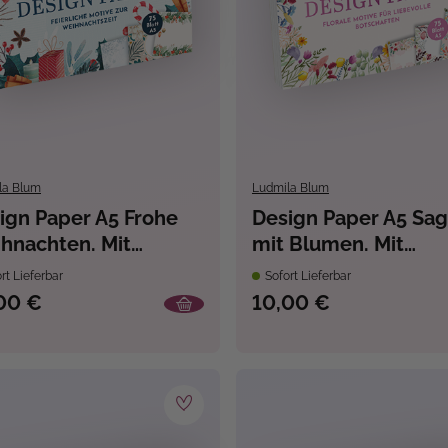
la Blum
Ludmila Blum
ign Paper A5 Frohe
Design Paper A5 Sag
hnachten. Mit
mit Blumen. Mit
dlettering-
Handlettering-
rt Lieferbar
Sofort Lieferbar
ndkurs
Grundkurs
00 €
10,00 €