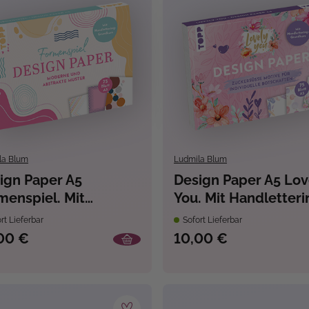
la Blum
Ludmila Blum
ign Paper A5
Design Paper A5 Lov
menspiel. Mit
You. Mit Handletteri
dlettering-
Grundkurs
rt Lieferbar
Sofort Lieferbar
ndkurs
00 €
10,00 €