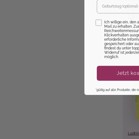
Sofo
12,
Opt-In
Ich willige ein, den
Mail zu erhalten. Z
Reichweitenmessung
Klickverhalten ausg
erforderliche Infor
gespeichert oder au
findest du unter top
Widerruf ist jederze
möglich.
Jetzt ko
*gültig auf alle Produkte, die
Ludmi