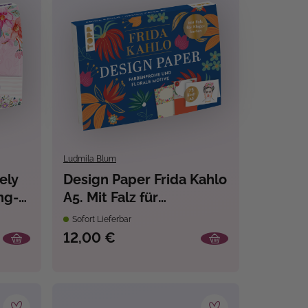
Ludmila Blum
ely
Design Paper Frida Kahlo
ng-
A5. Mit Falz für
Klappkarten
Sofort Lieferbar
12,00 €