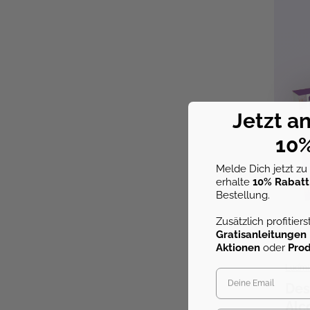
Jetzt a
10%
Melde Dich jetzt z
erhalte
10% Rabatt
Bestellung.
Zusätzlich profitier
Gratisanleitungen
Aktionen
oder
Pro
Ludmi
Des
Alc