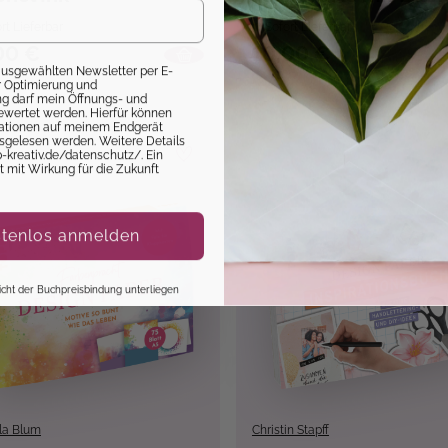
Stickern
rt Lieferbar
Sofort Lieferbar
00 €
10,00 €
 ausgewählten Newsletter per E-
ur Optimierung und
 darf mein Öffnungs- und
ewertet werden. Hierfür können
mationen auf meinem Endgerät
sgelesen werden. Weitere Details
p-kreativ.de/datenschutz/. Ein
it mit Wirkung für die Zukunft
stenlos anmelden
 nicht der Buchpreisbindung unterliegen
la Blum
Christin Stapff