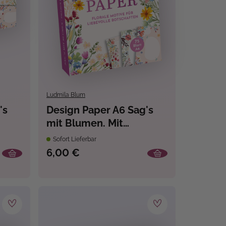
Ludmila Blum
's
Design Paper A6 Sag's
mit Blumen. Mit
Handlettering-
Sofort Lieferbar
Grundkurs
6,00 €