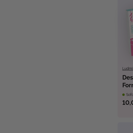
Ludmi
Des
For
Han
Sofo
Gru
10,