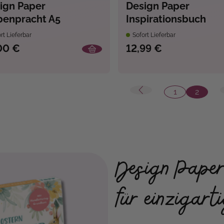
ign Paper
Design Paper
benpracht A5
Inspirationsbuch
rt Lieferbar
Sofort Lieferbar
00 €
12,99 €
1
2
Seite
Seite
Design Paper
für einzigart