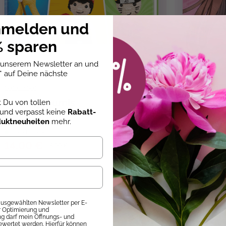
nmelden und
 sparen
u unserem Newsletter an und
* auf Deine nächste
Natalie Nar
nayght-tsuki
,
Animegurumis
Malbuch
st Du von tollen
und verpasst keine
Rabatt-
duktneuheiten
mehr.
Sofort Lieferbar
Sofort Liefer
14,00 €
9,99 €
18,99 €
 ausgewählten Newsletter per E-
ur Optimierung und
 darf mein Öffnungs- und
ewertet werden. Hierfür können