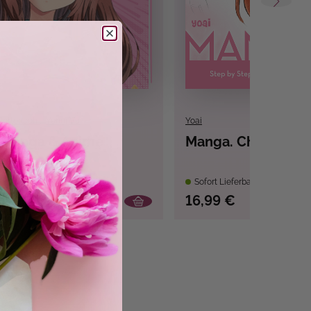
Cottoneeh
,
Yenni Vu
Yoai
 Manga & Anime
Manga. Chibi
bar
Sofort Lieferbar
16,99 €