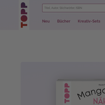
springen
Zur Hauptnavigation springen
Neu
Bücher
Kreativ-Sets
Bildergalerie überspringen