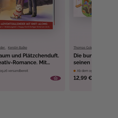
nder
,
Kerstin Balke
Thomas Goletz
,
DIDDL
raum und Plätzchenduft.
Die bunte Welt v
eativ-Romance. Mit
seinen Freunden -
Schal-Knit-Along.
09.26 versandbereit
Ab dem 09.10.26 versandber
kalenderbuch (Band 2)
12,99 €