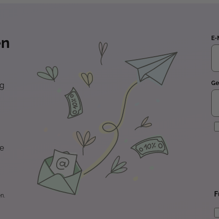
en
E-
Ge
ng
E
te
F
n.