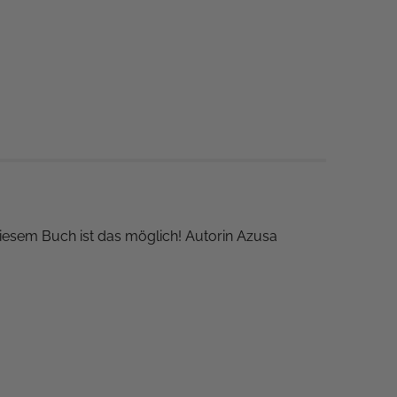
diesem Buch ist das möglich! Autorin Azusa
as zu tun ist.
 Vorstellungen zusamenstellen.
du entscheidest, wie die Figur aussehen soll.
os an verschiedenen Orten.