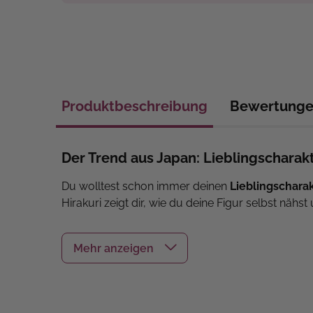
Produktbeschreibung
Bewertung
Der Trend aus Japan: Lieblingscharak
Du wolltest schon immer deinen
Lieblingschara
Hirakuri zeigt dir, wie du deine Figur selbst nähst 
Schnell und einfach:
Alle Schnittmuster sind 
Individuell gestalten:
Ob Haare, Augen oder 
Deiner Fantasie sind keine Grenzen gesetz
Praktischer Begleiter:
Die Figur passt in je