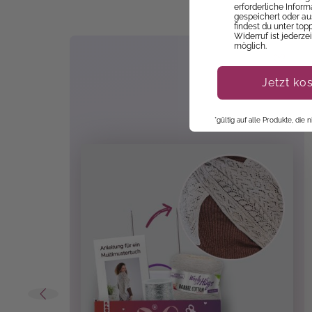
E
erforderliche Infor
gespeichert oder au
findest du unter top
Widerruf ist jederze
möglich.
Jetzt ko
*gültig auf alle Produkte, die