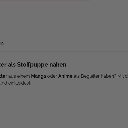
en
ter als Stoffpuppe nähen
kter
aus einem
Manga
oder
Anime
als Begleiter haben? Mit 
und einkleidest:
direkt im Buch und die Autorin erklärt dir Schritt für Schritt, w
Kleidung, dank vieler Vorlagen kannst du alles nach deinen
t:
Ob Manga-Charakter, Serienheld oder dein eigenes Design, 
de Tasche, nimm sie einfach mit und mache mit ihr lustige Fot