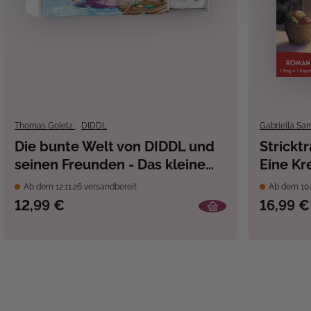
Thomas Goletz
,
DIDDL
Gabriella Sa
Die bunte Welt von DIDDL und
Strickt
seinen Freunden - Das kleine
Eine Kr
Aquarell-Set
Muster-
Ab dem 12.11.26 versandbereit
Ab dem 10.
Advents
12,99 €
16,99 €