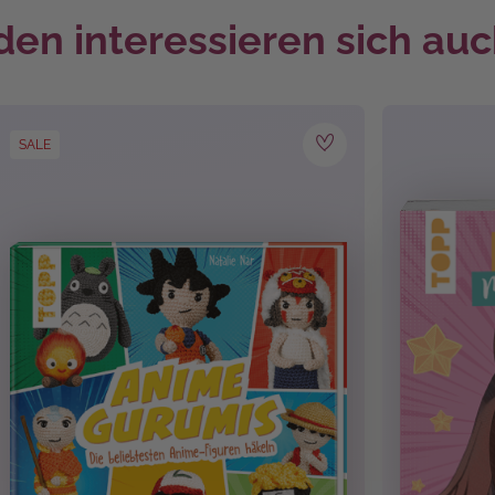
g
, Kindergeburtstag
, Valentinstag
en interessieren sich auc
 Softcover 4/4
SALE
 2023
Puppenkleider