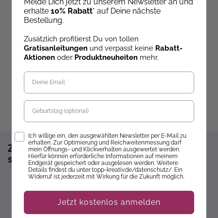
Melde Dich jetzt zu unserem Newsletter an und
erhalte
10% Rabatt
* auf Deine nächste
Ab dem 12.11.26
Ab dem 12.11.26
Bestellung.
versandbereit
versandbereit
ve
14,99 €
12,99 €
1
Zusätzlich profitierst Du von tollen
Gratisanleitungen
und verpasst keine
Rabatt-
Aktionen
oder
Produktneuheiten
mehr.
Geburtstag
Opt-In
Ich willige ein, den ausgewählten Newsletter per E-Mail zu
erhalten. Zur Optimierung und Reichweitenmessung darf
Zum Newsletter anmelden und 10%
mein Öffnungs- und Klickverhalten ausgewertet werden.
Hierfür können erforderliche Informationen auf meinem
sparen!*
Endgerät gespeichert oder ausgelesen werden. Weitere
Details findest du unter topp-kreativ.de/datenschutz/. Ein
Widerruf ist jederzeit mit Wirkung für die Zukunft möglich.
Sofort 10% Rabatt auf die nächste Bestellung
Exklusive Angebote erhalten
Jetzt kostenlos anmelden
Gratisanleitungen per Newsletter erhalten
Keine Rabatt-Aktion mehr verpassen