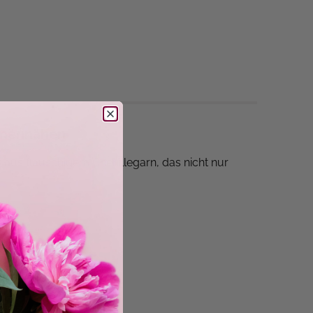
mmennähen
er aus flauschigem Chenillegarn, das nicht nur
en entsteht ein Yarnie, der garantiert jedes Herz
kt miteinander verbunden werden. Das bedeutet:
auschigen Knuddelmoment!