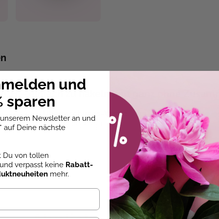
en
nmelden und
H – einfach zu häkeln und ganz ohne Zusa
 sparen
decke deinen
Überraschungs-Yarnie
– ein kleines, lustiges Ti
u unserem Newsletter an und
aß beim Selbermachen bringt!
* auf Deine nächste
aher ideal für Anfänger geeignet, denn in nur wenigen Schritt
st Du von tollen
ähen! Es wird so clever gehäkelt, dass die Einzelteile dire
und verpasst keine
Rabatt-
duktneuheiten
mehr.
esigns, häkle dein eigenes Kuscheltier und genieße den fl