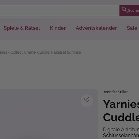
Suche
Spiele & Rätsel
Kinder
Adventskalender
Sale
nies - Collect. Create. Cuddle. Häkelset Surprise
Jennifer Stiller
Yarnies
Cuddle
Digitale Anleitu
Schlüsselanhäng