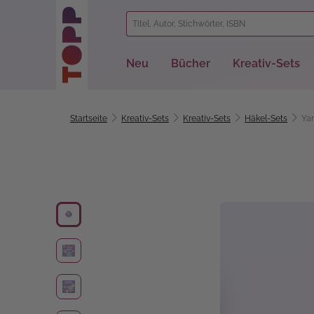
springen
Zur Hauptnavigation springen
Neu
Bücher
Kreativ-Sets
Startseite
Kreativ-Sets
Kreativ-Sets
Häkel-Sets
Yar
Bildergalerie überspringen