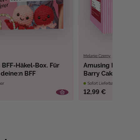
Melanie Czerny
 BFF-Häkel-Box. Für
Amusing Lovables 
 deine:n BFF
Barry Cake
bar
Sofort Lieferbar
12,99 €