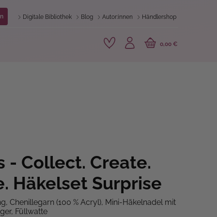
n
Digitale Bibliothek
Blog
Autor:innen
Händlershop
0,00 €
 - Collect. Create.
. Häkelset Surprise
ng, Chenillegarn (100 % Acryl), Mini-Häkelnadel mit
er, Füllwatte