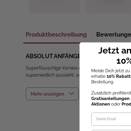
Produktbeschreibung
Bewertung
Jetzt a
ABSOLUT ANFÄNGER:INNENFREUNDLIC
10%
Superflauschige Yarnies erobern dein Herz! Ent
Melde Dich jetzt z
superniedlich aussieht, sondern auch richtig Sp
erhalte
10% Rabatt
Bestellung.
Die süße Überraschung ist
leicht zu häkeln
und d
Zusätzlich profitier
erobert. Und das Beste: OHNE lästiges Zusammenn
Gratisanleitungen
reiner Häkelspaß und schnelle Erfolgserlebnisse.
Aktionen
oder
Pro
Collect. Create. Cuddle.
Sammle verschiedene D
Im Set enthalten: