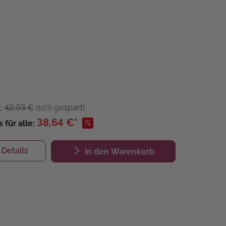
t:
42,93 €
(10% gespart)
38,64 €*
%
s für alle:
Details
In den Warenkorb