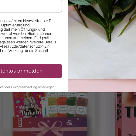
Ähnliche Produkte
schiges Ergebnis
elnadel
 ausgewählten Newsletter per E-
ur Optimierung und
 darf mein Öffnungs- und
Neu
ewertet werden. Hierfür können
mationen auf meinem Endgerät
sgelesen werden. Weitere Details
p-kreativ.de/datenschutz/. Ein
it mit Wirkung für die Zukunft
Geburtstag
stenlos anmelden
August 2026
 nicht der Buchpreisbindung unterliegen
Garn
Häkeln
Dekorationen
, Tiere
nicht erforderlich.