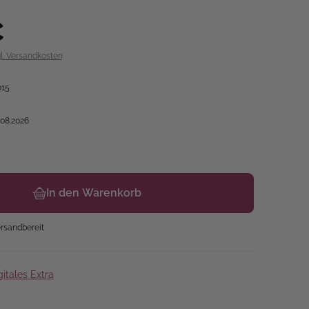
€
gl. Versandkosten
015
.08.2026
In den Warenkorb
rsandbereit
gitales Extra