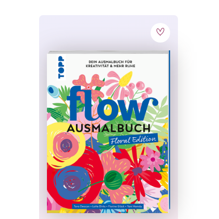
Jetzt a
10%
Melde Dich jetzt z
erhalte
10% Rabatt
Bestellung.
Zusätzlich profitier
Gratisanleitungen
Aktionen
oder
Pro