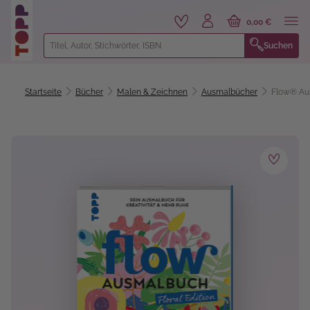
alt springen
0,00 €
Suchen
Startseite
Bücher
Malen & Zeichnen
Ausmalbücher
Flow® Au
Bildergalerie überspringen