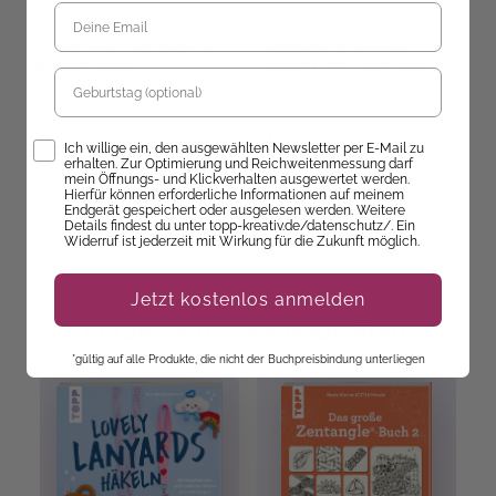
Super Cute Zeichnen mit
Nonogramme – Das
Bobbie Goods
japanische Logikrätsel
Geburtstag
zum Hingucken
Sofort Lieferbar
Sofort Lieferbar
16,00 €
12,00 €
Opt-In
Ich willige ein, den ausgewählten Newsletter per E-Mail zu
erhalten. Zur Optimierung und Reichweitenmessung darf
mein Öffnungs- und Klickverhalten ausgewertet werden.
Hierfür können erforderliche Informationen auf meinem
Endgerät gespeichert oder ausgelesen werden. Weitere
Details findest du unter topp-kreativ.de/datenschutz/. Ein
Widerruf ist jederzeit mit Wirkung für die Zukunft möglich.
Jetzt kostenlos anmelden
Entdecke unsere Neuheiten!
*gültig auf alle Produkte, die nicht der Buchpreisbindung unterliegen