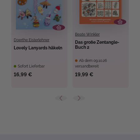
Beate Winkler
Doerthe Eisterlehner
Das große Zentangle-
M
Buch 2
u
Lovely Lanyards häkeln
A
B
Ab dem 09.10.26
Sofort Lieferbar
versandbereit
ve
16,99 €
19,99 €
5