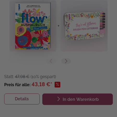
+
+
Statt:
47,98 €
(10% gespart)
43,18 €*
%
Preis für alle:
Details
In den Warenkorb