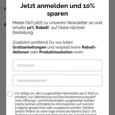
Jetzt anmelden und 10%
Produktbeschreibung
sparen
Melde Dich jetzt zu unserem Newsletter an und
Bewertungen
erhalte
10% Rabatt
* auf Deine nächste
Bestellung.
Zusätzlich profitierst Du von tollen
Gratisanleitungen
und verpasst keine
Rabatt-
Ähnliche Artikel
Aktionen
oder
Produktneuheiten
mehr.
Neu
Geburtstag
Opt-In
Ich willige ein, den ausgewählten Newsletter per E-Mail zu
erhalten. Zur Optimierung und Reichweitenmessung darf
mein Öffnungs- und Klickverhalten ausgewertet werden.
Hierfür können erforderliche Informationen auf meinem
Endgerät gespeichert oder ausgelesen werden. Weitere
Details findest du unter topp-kreativ.de/datenschutz/. Ein