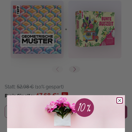
+
+
Statt:
52,98 €
(10% gespart)
47,68 €*
%
Preis für alle:
Details
In den Warenkorb