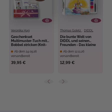
Veronika Hug
Thomas Goletz
,
DIDDL
Ga
Geschenkset
Die bunte Welt von
S
Multimuster-Tuch mit
DIDDL und seinen
P
Bobbel stricken (Knit-
Freunden - Das kleine
K
Along 2026)
Aquarell-Set
M
Ab dem 24.09.26
Ab dem 12.11.26
A
versandbereit
versandbereit
ve
A
(
39,95 €
12,99 €
1