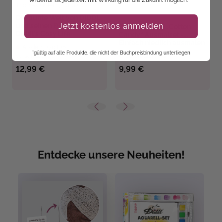
Widerruf ist jederzeit mit Wirkung für die Zukunft möglich.
Thomas Goletz
,
DIDDL
Die bunte Welt von DIDDL
Jetzt kostenlos anmelden
und seinen Freunden -
Cosy Coloring „Cotton
Diddl's Cosy Life
Candy“ Ausmalset -
Einfach niedlich ausmalen
Ab dem 27.08.26
*gültig auf alle Produkte, die nicht der Buchpreisbindung unterliegen
versandbereit
Sofort Lieferbar
12,99 €
9,99 €
Entdecke unsere Neuheiten!