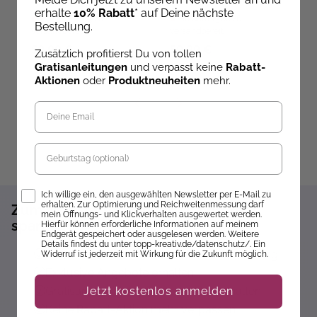
Bücherfans
und Klein
erhalte
10% Rabatt
* auf Deine nächste
Ab dem 10.09.26
Ab dem 13.08.26
Bestellung.
versandbereit
versandbereit
ve
59,99 €
59,99 €
1
Zusätzlich profitierst Du von tollen
Gratisanleitungen
und verpasst keine
Rabatt-
Aktionen
oder
Produktneuheiten
mehr.
Geburtstag
Opt-In
Ich willige ein, den ausgewählten Newsletter per E-Mail zu
erhalten. Zur Optimierung und Reichweitenmessung darf
Zum Newsletter anmelden und 10%
mein Öffnungs- und Klickverhalten ausgewertet werden.
sparen!*
Hierfür können erforderliche Informationen auf meinem
Endgerät gespeichert oder ausgelesen werden. Weitere
Details findest du unter topp-kreativ.de/datenschutz/. Ein
Sofort 10% Rabatt auf die nächste Bestellung
Widerruf ist jederzeit mit Wirkung für die Zukunft möglich.
Exklusive Angebote erhalten
Jetzt kostenlos anmelden
Gratisanleitungen per Newsletter erhalten
Keine Rabatt-Aktion mehr verpassen