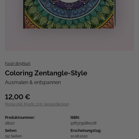
Farah Brightart
Coloring Zentangle-Style
Ausmalen & entspannen
12,00 €
Preise inkl. MwSt. zzgl. Versandkosten
Produktnummer:
ISBN:
28017
9783735880178
Seiten:
Erscheinungstag:
112 Seiten
10.08.2022