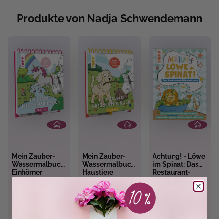
Produkte von Nadja Schwendemann
Mein Zauber-
Mein Zauber-
Achtung! - Löwe
Wassermalbuch
Wassermalbuch
im Spinat: Das
Einhörner
Haustiere
Restaurant-
Mitmachbuch
Sofort Lieferbar
Sofort Lieferbar
Sofort Lieferbar
11,99 €
11,99 €
8,99 €