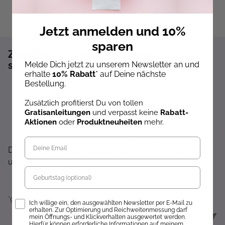
Jetzt anmelden und 10%
sparen
Zum Newsletter anmelden und 10%
sparen!*
Melde Dich jetzt zu unserem Newsletter an und
erhalte
10% Rabatt
* auf Deine nächste
Bestellung.
Sofort 10% Rabatt auf die nächste Bestellung
Exklusive Angebote erhalten
Zusätzlich profitierst Du von tollen
Gratisanleitungen per Newsletter erhalten
Gratisanleitungen
und verpasst keine
Rabatt-
Aktionen
oder
Produktneuheiten
mehr.
Keine Rabatt-Aktion mehr verpassen
Über Neuheiten informiert werden
Dir wird hier nichts angezeigt? Dann akzeptiere bitte
unsere Cookie-Richtlinien :)
Geburtstag
*gültig auf alle Produkte, die nicht der Buchpreisbindung unterliegen.
Opt-In
Ich willige ein, den ausgewählten Newsletter per E-Mail zu
erhalten. Zur Optimierung und Reichweitenmessung darf
mein Öffnungs- und Klickverhalten ausgewertet werden.
Hierfür können erforderliche Informationen auf meinem