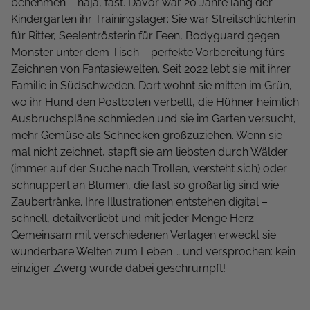
benehmen – naja, fast. Davor war 20 Jahre lang der
Kindergarten ihr Trainingslager: Sie war Streitschlichterin
für Ritter, Seelentrösterin für Feen, Bodyguard gegen
Monster unter dem Tisch – perfekte Vorbereitung fürs
Zeichnen von Fantasiewelten. Seit 2022 lebt sie mit ihrer
Familie in Südschweden. Dort wohnt sie mitten im Grün,
wo ihr Hund den Postboten verbellt, die Hühner heimlich
Ausbruchspläne schmieden und sie im Garten versucht,
mehr Gemüse als Schnecken großzuziehen. Wenn sie
mal nicht zeichnet, stapft sie am liebsten durch Wälder
(immer auf der Suche nach Trollen, versteht sich) oder
schnuppert an Blumen, die fast so großartig sind wie
Zaubertränke. Ihre Illustrationen entstehen digital –
schnell, detailverliebt und mit jeder Menge Herz.
Gemeinsam mit verschiedenen Verlagen erweckt sie
wunderbare Welten zum Leben … und versprochen: kein
einziger Zwerg wurde dabei geschrumpft!