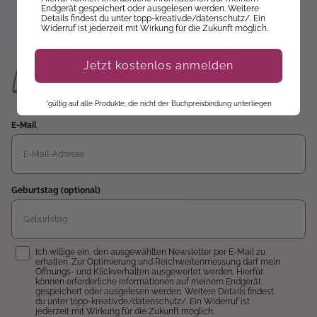
Endgerät gespeichert oder ausgelesen werden. Weitere
Details findest du unter topp-kreativ.de/datenschutz/. Ein
Widerruf ist jederzeit mit Wirkung für die Zukunft möglich.
Jetzt kostenlos anmelden
*gültig auf alle Produkte, die nicht der Buchpreisbindung unterliegen
E-Mail
Geburtstag (optional)
Einwilligung
Ich willige ein, den ausgewählten Newsletter per E-Mail zu
erhalten. Zur Optimierung und Reichweitenmessung darf mein
Öffnungs- und Klickverhalten ausgewertet werden. Hierfür
können erforderliche Informationen auf meinem Endgerät
gespeichert oder ausgelesen werden. Weitere Details findest
du unter topp-kreativ.de/datenschutz/. Ein Widerruf ist
jederzeit mit Wirkung für die Zukunft möglich.