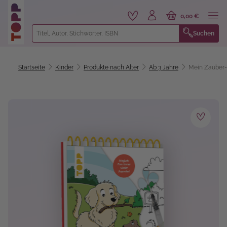
alt springen
0,00 €
Suchen
Startseite
Kinder
Produkte nach Alter
Ab 3 Jahre
Mein Zauber
Bildergalerie überspringen