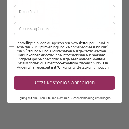
Geburtstag
Opt-In
Ich willige ein, den ausgewählten Newsletter per E-Mail zu
Sandra Tews
,
Kathi Hund
erhalten. Zur Optimierung und Reichweitenmessung darf
Cranberry Creek Cosy
C
mein Öffnungs- und Klickverhalten ausgewertet werden.
Crime: Der Muffin-Mord
C
Colorful World - Goldene
Hierfür können erforderliche Informationen auf meinem
(Kriminal-Roman)
L
Herbsttage
Endgerät gespeichert oder ausgelesen werden. Weitere
Details findest du unter topp-kreativ.de/datenschutz/. Ein
Ab dem 10.09.26
Widerruf ist jederzeit mit Wirkung für die Zukunft möglich.
Sofort lieferbar
versandbereit
ve
13,99 €
12,99 €
1
Jetzt kostenlos anmelden
*gültig auf alle Produkte, die nicht der Buchpreisbindung unterliegen