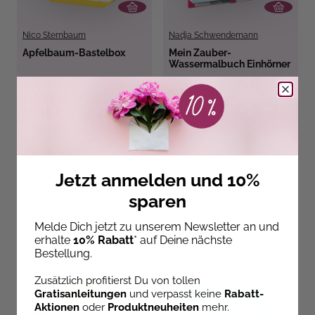
Nico Sternbaum
Nadja Schwendemann
Apfelbaum-Bastelbox
Mein Zauber-
Wassermalbuch Einhörner
Sofort Lieferbar
Sofort Lieferbar
14,99 €
11,99 €
Jetzt anmelden und 10%
sparen
Melde Dich jetzt zu unserem Newsletter an und
Entdecke unsere Neuheiten!
erhalte
10% Rabatt
* auf Deine nächste
Bestellung.
Zusätzlich profitierst Du von tollen
Gratisanleitungen
und verpasst keine
Rabatt-
Aktionen
oder
Produktneuheiten
mehr.