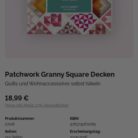
Patchwork Granny Square Decken
Quilts und Wohnaccessoires selbst häkeln
18,99 €
Preise inkl. MwSt. zzgl. Versandkosten
Produktnummer:
ISBN:
27228
9783735872289
Seiten:
Erscheinungstag:
144 Seiten
10.09.2026