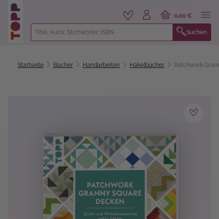
alt springen
0,00 €
Suchen
Startseite
Bücher
Handarbeiten
Häkelbücher
Patchwork Gran
Bildergalerie überspringen