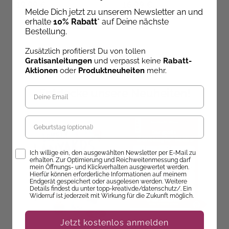
19,99 €
16,99 €
Melde Dich jetzt zu unserem Newsletter an und
erhalte
10% Rabatt
* auf Deine nächste
Bestellung.
Zusätzlich profitierst Du von tollen
Gratisanleitungen
und verpasst keine
Rabatt-
Aktionen
oder
Produktneuheiten
mehr.
Entdecke unsere Neuheiten!
Geburtstag
Opt-In
Ich willige ein, den ausgewählten Newsletter per E-Mail zu
erhalten. Zur Optimierung und Reichweitenmessung darf
mein Öffnungs- und Klickverhalten ausgewertet werden.
Hierfür können erforderliche Informationen auf meinem
Endgerät gespeichert oder ausgelesen werden. Weitere
Details findest du unter topp-kreativ.de/datenschutz/. Ein
Widerruf ist jederzeit mit Wirkung für die Zukunft möglich.
Jetzt kostenlos anmelden
Beate Winkler