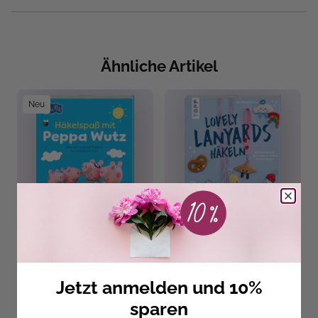
Ähnliche Artikel
Neu
Doerthe Eisterlehner
Häkelspaß mit Peppa
Lovely Lanyards häkeln
Wutz
Jetzt anmelden und 10%
sparen
Sofort Lieferbar
Sofort Lieferbar