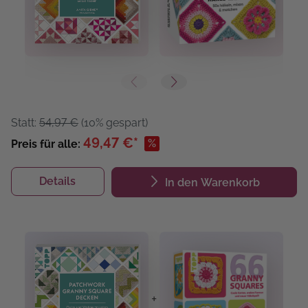
Statt:
54,97 €
(10% gespart)
49,47 €*
%
Preis für alle:
Details
In den Warenkorb
+
+