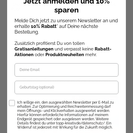
Jetzt anmelden und 10%
Häkelspaß mit Peppa
Lovely Lanyards häkeln
sparen
Wutz
Melde Dich jetzt zu unserem Newsletter an und
Sofort Lieferbar
Sofort Lieferbar
erhalte
10% Rabatt
* auf Deine nächste
19,99 €
16,99 €
Bestellung.
Zusätzlich profitierst Du von tollen
Gratisanleitungen
und verpasst keine
Rabatt-
Aktionen
oder
Produktneuheiten
mehr.
Entdecke unsere Neuheiten!
Geburtstag
Opt-In
Ich willige ein, den ausgewählten Newsletter per E-Mail zu
erhalten. Zur Optimierung und Reichweitenmessung darf
mein Öffnungs- und Klickverhalten ausgewertet werden.
Hierfür können erforderliche Informationen auf meinem
Endgerät gespeichert oder ausgelesen werden. Weitere
Details findest du unter topp-kreativ.de/datenschutz/. Ein
Widerruf ist jederzeit mit Wirkung für die Zukunft möglich.