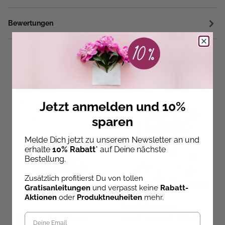
Bewertungen
Ähnliche Produkte
Jetzt anmelden und 10%
Neu
sparen
Melde Dich jetzt zu unserem Newsletter an und
erhalte
10% Rabatt
* auf Deine nächste
Bestellung.
Zusätzlich profitierst Du von tollen
Gratisanleitungen
und verpasst keine
Rabatt-
Aktionen
oder
Produktneuheiten
mehr.
Doerthe Eisterlehner
Häkelspaß mit Peppa
Lovely Lanyards häkeln