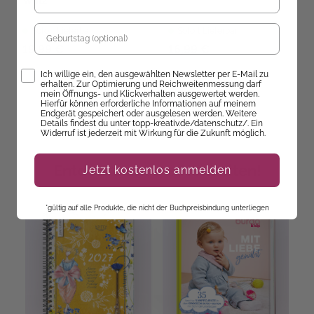
Wutz
Geburtstag
Sofort Lieferbar
Sofort Lieferbar
19,99 €
16,99 €
Opt-In
Ich willige ein, den ausgewählten Newsletter per E-Mail zu
erhalten. Zur Optimierung und Reichweitenmessung darf
mein Öffnungs- und Klickverhalten ausgewertet werden.
Hierfür können erforderliche Informationen auf meinem
Endgerät gespeichert oder ausgelesen werden. Weitere
Details findest du unter topp-kreativ.de/datenschutz/. Ein
Widerruf ist jederzeit mit Wirkung für die Zukunft möglich.
Entdecke unsere Neuheiten!
Jetzt kostenlos anmelden
*gültig auf alle Produkte, die nicht der Buchpreisbindung unterliegen