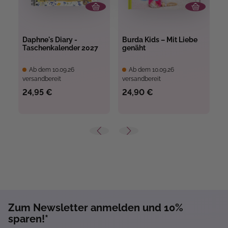
Daphne's Diary -
Burda Kids – Mit Liebe
J
Taschenkalender 2027
genäht
B
Ab dem 10.09.26
Ab dem 10.09.26
versandbereit
versandbereit
ve
24,95 €
24,90 €
1
Zum Newsletter anmelden und 10%
sparen!*