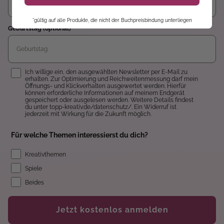
*gültig auf alle Produkte, die nicht der Buchpreisbindung unterliegen
Geburtstag (optional)
Einwilligung
Ich willige ein, den ausgewählten Newsletter per E-Mail zu
erhalten. Zur Optimierung und Reichweitenmessung darf mein
Öffnungs- und Klickverhalten ausgewertet werden. Hierfür
können erforderliche Informationen auf meinem Endgerät
gespeichert oder ausgelesen werden. Weitere Details findest
du unter topp-kreativ.de/datenschutz/. Ein Widerruf ist
jederzeit mit Wirkung für die Zukunft möglich.
Für welche Themen interessierst du dich?
Kreativthemen
Spiele
Beides
Jetzt kostenlos anmelden