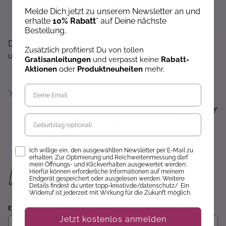
Gratisanleitungen per Newsletter erhalten
Melde Dich jetzt zu unserem Newsletter an und
Keine Rabatt-Aktion mehr verpassen
erhalte
10% Rabatt
* auf Deine nächste
Bestellung.
Über Neuheiten informiert werden
Dir wird hier nichts angezeigt? Dann akzeptiere bitte
Zusätzlich profitierst Du von tollen
unsere Cookie-Richtlinien :)
Gratisanleitungen
und verpasst keine
Rabatt-
Aktionen
oder
Produktneuheiten
mehr.
*gültig auf alle Produkte, die nicht der Buchpreisbindung unterliegen.
Geburtstag
Opt-In
Ich willige ein, den ausgewählten Newsletter per E-Mail zu
erhalten. Zur Optimierung und Reichweitenmessung darf
mein Öffnungs- und Klickverhalten ausgewertet werden.
Hierfür können erforderliche Informationen auf meinem
Endgerät gespeichert oder ausgelesen werden. Weitere
Details findest du unter topp-kreativ.de/datenschutz/. Ein
Widerruf ist jederzeit mit Wirkung für die Zukunft möglich.
E-Mail
Jetzt kostenlos anmelden