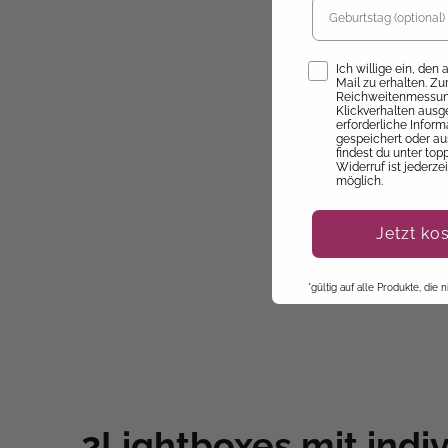
Opt-In
Ich willige ein, den
Mail zu erhalten. Z
Reichweitenmessung
Klickverhalten ausg
erforderliche Infor
gespeichert oder au
findest du unter top
Widerruf ist jederze
möglich.
Jetzt ko
*gültig auf alle Produkte, die
2
Lightboxes mit indi