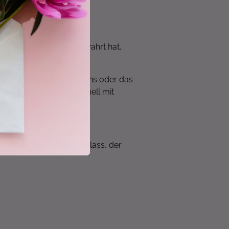
 mit dem Partner aufbewahrt hat,
einwand kreieren.
 ersten Restaurantbesuchs oder das
, um die Collage individuell mit
er einem besonderen Anlass, der