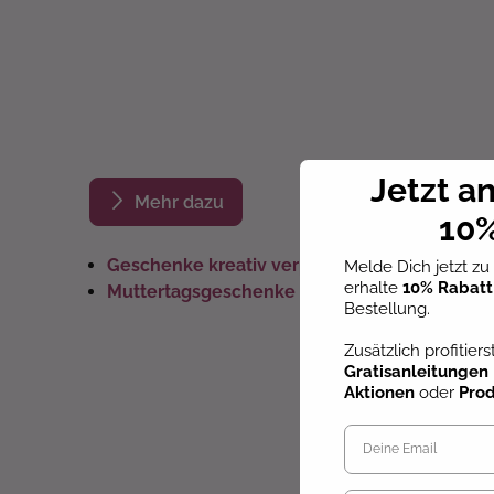
Jetzt a
Mehr dazu
10%
Geschenke kreativ verpacken
Melde Dich jetzt z
erhalte
10% Rabatt
Muttertagsgeschenke selbst gemacht
Bestellung.
Zusätzlich profitier
Gratisanleitungen
Aktionen
oder
Pro