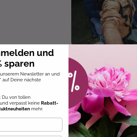
nmelden und
 sparen
u unserem Newsletter an und
* auf Deine nächste
st Du von tollen
und verpasst keine
Rabatt-
duktneuheiten
mehr.
1
Eine "Meine ersten Mal
Gemeinsame Erinnerungen bedeuten, dass die Persone