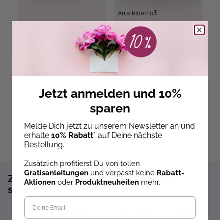
Anja Ritterhoff
Do
Das inoffizielle BTS-
Herbstliche
L
Schmuckset - ARMY
Fensterbilder
Beats
(kreativ.kompakt)
Sofort Lieferbar
Sofort Lieferbar
18,99 €
12,99 €
1
Jetzt anmelden und 10%
sparen
Melde Dich jetzt zu unserem Newsletter an und
erhalte
10% Rabatt
* auf Deine nächste
Bestellung.
Zusätzlich profitierst Du von tollen
Gratisanleitungen
und verpasst keine
Rabatt-
Zum Newsletter anmelden und 10%
Aktionen
oder
Produktneuheiten
mehr.
sparen!*
Sofort 10% Rabatt auf die nächste Bestellung