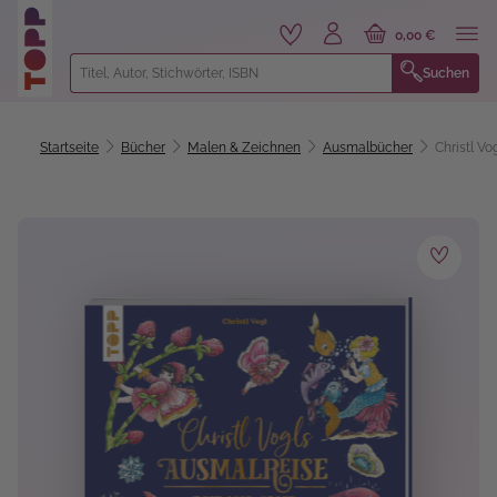
alt springen
0,00 €
Suchen
Startseite
Bücher
Malen & Zeichnen
Ausmalbücher
Christl Vo
Bildergalerie überspringen