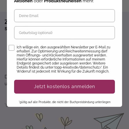
Aktionen
oder
Produktneuheiten
mehr.
Zum Newsletter anmelden und 10%
sparen!*
Geburtstag
Sofort 10% Rabatt auf die nächste Bestellung
Opt-In
Exklusive Angebote erhalten
Ich willige ein, den ausgewählten Newsletter per E-Mail zu
erhalten. Zur Optimierung und Reichweitenmessung darf
Gratisanleitungen per Newsletter erhalten
mein Öffnungs- und Klickverhalten ausgewertet werden.
Hierfür können erforderliche Informationen auf meinem
Keine Rabatt-Aktion mehr verpassen
Endgerät gespeichert oder ausgelesen werden. Weitere
Details findest du unter topp-kreativ.de/datenschutz/. Ein
Über Neuheiten informiert werden
Widerruf ist jederzeit mit Wirkung für die Zukunft möglich.
Dir wird hier nichts angezeigt? Dann akzeptiere bitte
unsere Cookie-Richtlinien :)
Jetzt kostenlos anmelden
*gültig auf alle Produkte, die nicht der Buchpreisbindung unterliegen
*gültig auf alle Produkte, die nicht der Buchpreisbindung unterliegen.