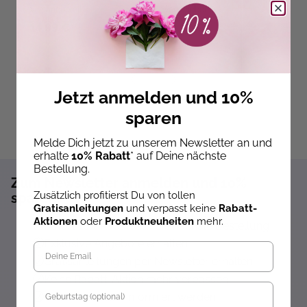
versandbereit
versandbereit
ve
14,99 €
12,99 €
1
Jetzt anmelden und 10%
sparen
Melde Dich jetzt zu unserem Newsletter an und
erhalte
10% Rabatt
* auf Deine nächste
Bestellung.
Zum Newsletter anmelden und 10%
Zusätzlich profitierst Du von tollen
sparen!*
Gratisanleitungen
und verpasst keine
Rabatt-
Aktionen
oder
Produktneuheiten
mehr.
Sofort 10% Rabatt auf die nächste Bestellung
Exklusive Angebote erhalten
Gratisanleitungen per Newsletter erhalten
Keine Rabatt-Aktion mehr verpassen
Geburtstag
Über Neuheiten informiert werden