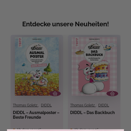
Entdecke unsere Neuheiten!
Thomas Goletz
,
DIDDL
Thomas Goletz
,
DIDDL
T
DIDDL – Ausmalposter –
DIDDL – Das Backbuch
D
Beste Freunde
A
Ab dem 12.11.26
Ab dem 12.11.26