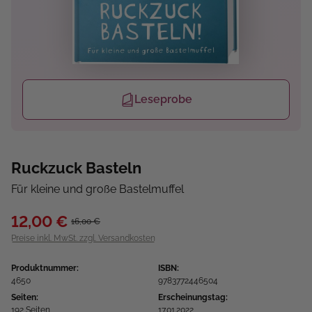
Leseprobe
Ruckzuck Basteln
Für kleine und große Bastelmuffel
12,00 €
16,00 €
Preise inkl. MwSt. zzgl. Versandkosten
Produktnummer:
ISBN:
4650
9783772446504
Seiten:
Erscheinungstag:
192 Seiten
17.01.2022